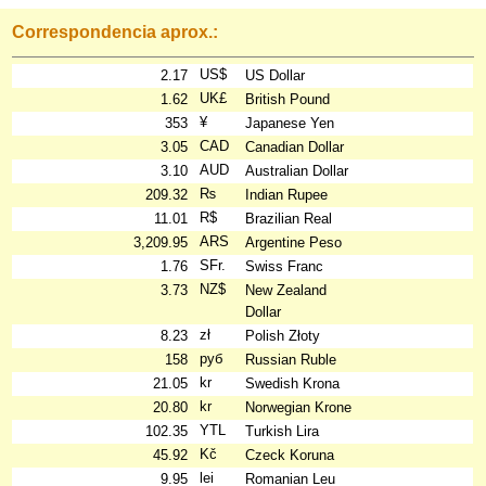
Correspondencia aprox.:
US$
2.17
US Dollar
UK£
1.62
British Pound
¥
353
Japanese Yen
CAD
3.05
Canadian Dollar
AUD
3.10
Australian Dollar
₨
209.32
Indian Rupee
R$
11.01
Brazilian Real
ARS
3,209.95
Argentine Peso
SFr.
1.76
Swiss Franc
NZ$
3.73
New Zealand
Dollar
zł
8.23
Polish Złoty
руб
158
Russian Ruble
kr
21.05
Swedish Krona
kr
20.80
Norwegian Krone
YTL
102.35
Turkish Lira
Kč
45.92
Czeck Koruna
lei
9.95
Romanian Leu