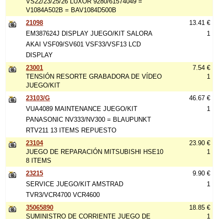
VS22/23/25/26 LUXOR 9280/61574049 =
V1084A502B = BAV1084D500B
21098
13.41 €
EM387624J DISPLAY JUEGO/KIT SALORA
1
AKAI VSF09/SV601 VSF33/VSF13 LCD
DISPLAY
23001
7.54 €
TENSIÓN RESORTE GRABADORA DE VÍDEO
1
JUEGO/KIT
23103/G
46.67 €
VUA4089 MAINTENANCE JUEGO/KIT
1
PANASONIC NV333/NV300 = BLAUPUNKT
RTV211 13 ITEMS REPUESTO
23104
23.90 €
JUEGO DE REPARACIÓN MITSUBISHI HSE10
1
8 ITEMS
23215
9.90 €
SERVICE JUEGO/KIT AMSTRAD
1
TVR3/VCR4700 VCR4600
35065890
18.85 €
SUMINISTRO DE CORRIENTE JUEGO DE
1