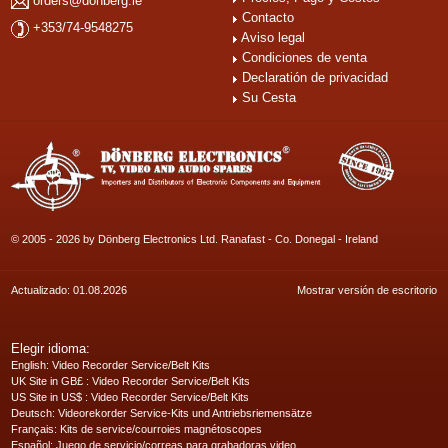
orders@donberg.ie
Contacto
+353/74-9548275
Aviso legal
Condiciones de venta
Declaratión de privacidad
Su Cesta
© 2005 - 2026 by Dönberg Electronics Ltd. Ranafast - Co. Donegal - Ireland
Actualizado: 01.08.2026
Mostrar versión de escritorio
Elegir idioma:
English
: Video Recorder Service/Belt Kits
UK Site in GB£
: Video Recorder Service/Belt Kits
US Site in US$
: Video Recorder Service/Belt Kits
Deutsch
: Videorekorder Service-Kits und Antriebsriemensätze
Français
: Kits de service/courroies magnétoscopes
Español
: Juego de servicio/correas para grabadoras video