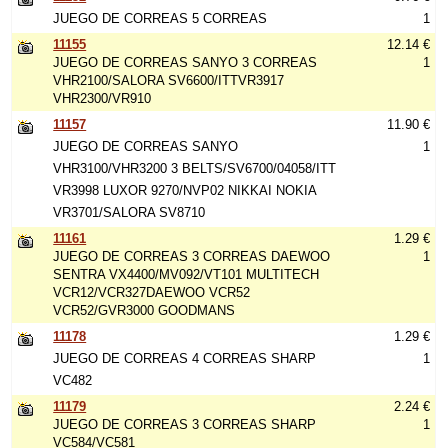
JUEGO DE CORREAS 5 CORREAS
1
11155
12.14 €
JUEGO DE CORREAS SANYO 3 CORREAS
1
VHR2100/SALORA SV6600/ITTVR3917
VHR2300/VR910
11157
11.90 €
JUEGO DE CORREAS SANYO
1
VHR3100/VHR3200 3 BELTS/SV6700/04058/ITT
VR3998 LUXOR 9270/NVP02 NIKKAI NOKIA
VR3701/SALORA SV8710
11161
1.29 €
JUEGO DE CORREAS 3 CORREAS DAEWOO
1
SENTRA VX4400/MV092/VT101 MULTITECH
VCR12/VCR327DAEWOO VCR52
VCR52/GVR3000 GOODMANS
11178
1.29 €
JUEGO DE CORREAS 4 CORREAS SHARP
1
VC482
11179
2.24 €
JUEGO DE CORREAS 3 CORREAS SHARP
1
VC584/VC581