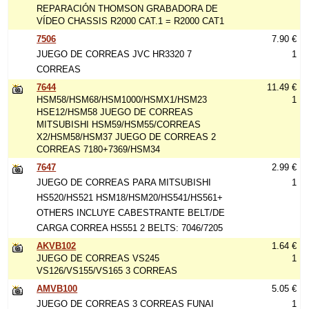
REPARACIÓN THOMSON GRABADORA DE
VÍDEO CHASSIS R2000 CAT.1 = R2000 CAT1
7506
7.90 €
JUEGO DE CORREAS JVC HR3320 7
1
CORREAS
7644
11.49 €
HSM58/HSM68/HSM1000/HSMX1/HSM23
1
HSE12/HSM58 JUEGO DE CORREAS
MITSUBISHI HSM59/HSM55/CORREAS
X2/HSM58/HSM37 JUEGO DE CORREAS 2
CORREAS 7180+7369/HSM34
7647
2.99 €
JUEGO DE CORREAS PARA MITSUBISHI
1
HS520/HS521 HSM18/HSM20/HS541/HS561+
OTHERS INCLUYE CABESTRANTE BELT/DE
CARGA CORREA HS551 2 BELTS: 7046/7205
AKVB102
1.64 €
JUEGO DE CORREAS VS245
1
VS126/VS155/VS165 3 CORREAS
AMVB100
5.05 €
JUEGO DE CORREAS 3 CORREAS FUNAI
1