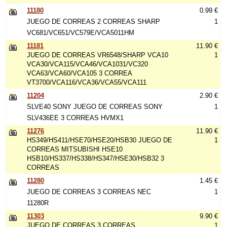
11180
0.99 €
JUEGO DE CORREAS 2 CORREAS SHARP
1
VC681/VC651/VC579E/VCA5011HM
11181
11.90 €
JUEGO DE CORREAS VR6548/SHARP VCA10
1
VCA30/VCA115/VCA46/VCA1031/VC320
VCA63/VCA60/VCA105 3 CORREA
VT3700/VCA116/VCA36/VCA55/VCA111
11204
2.90 €
SLVE40 SONY JUEGO DE CORREAS SONY
1
SLV436EE 3 CORREAS HVMX1
11276
11.90 €
HS349/HS411/HSE70/HSE20/HSB30 JUEGO DE
1
CORREAS MITSUBISHI HSE10
HSB10/HS337/HS338/HS347/HSE30/HSB32 3
CORREAS
11280
1.45 €
JUEGO DE CORREAS 3 CORREAS NEC
1
11280R
11303
9.90 €
JUEGO DE CORREAS 3 CORREAS
1