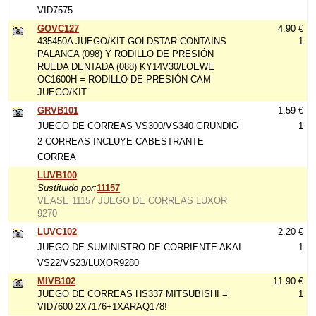
VID7575
GOVC127
4.90 €
435450A JUEGO/KIT GOLDSTAR CONTAINS
1
PALANCA (098) Y RODILLO DE PRESIÓN
RUEDA DENTADA (088) KY14V30/LOEWE
OC1600H = RODILLO DE PRESIÓN CAM
JUEGO/KIT
GRVB101
1.59 €
JUEGO DE CORREAS VS300/VS340 GRUNDIG
1
2 CORREAS INCLUYE CABESTRANTE
CORREA
LUVB100
Sustituido por:
11157
VÉASE 11157 JUEGO DE CORREAS LUXOR
9270
LUVC102
2.20 €
JUEGO DE SUMINISTRO DE CORRIENTE AKAI
1
VS22/VS23/LUXOR9280
MIVB102
11.90 €
JUEGO DE CORREAS HS337 MITSUBISHI =
1
VID7600 2X7176+1XARAQ178!