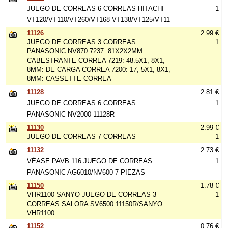
JUEGO DE CORREAS 6 CORREAS HITACHI
1
VT120/VT110/VT260/VT168 VT138/VT125/VT11
11126
2.99 €
JUEGO DE CORREAS 3 CORREAS
1
PANASONIC NV870 7237: 81X2X2MM :
CABESTRANTE CORREA 7219: 48.5X1, 8X1,
8MM: DE CARGA CORREA 7200: 17, 5X1, 8X1,
8MM: CASSETTE CORREA
11128
2.81 €
JUEGO DE CORREAS 6 CORREAS
1
PANASONIC NV2000 11128R
11130
2.99 €
JUEGO DE CORREAS 7 CORREAS
1
11132
2.73 €
VÉASE PAVB 116 JUEGO DE CORREAS
1
PANASONIC AG6010/NV600 7 PIEZAS
11150
1.78 €
VHR1100 SANYO JUEGO DE CORREAS 3
1
CORREAS SALORA SV6500 11150R/SANYO
VHR1100
11152
0.76 €