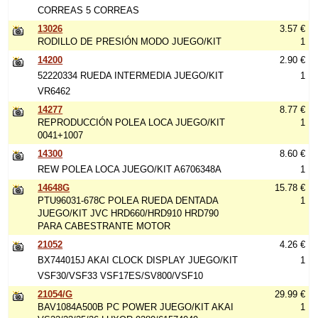
CORREAS 5 CORREAS
13026
3.57 €
RODILLO DE PRESIÓN MODO JUEGO/KIT
1
14200
2.90 €
52220334 RUEDA INTERMEDIA JUEGO/KIT
1
VR6462
14277
8.77 €
REPRODUCCIÓN POLEA LOCA JUEGO/KIT
1
0041+1007
14300
8.60 €
REW POLEA LOCA JUEGO/KIT A6706348A
1
14648G
15.78 €
PTU96031-678C POLEA RUEDA DENTADA
1
JUEGO/KIT JVC HRD660/HRD910 HRD790
PARA CABESTRANTE MOTOR
21052
4.26 €
BX744015J AKAI CLOCK DISPLAY JUEGO/KIT
1
VSF30/VSF33 VSF17ES/SV800/VSF10
21054/G
29.99 €
BAV1084A500B PC POWER JUEGO/KIT AKAI
1