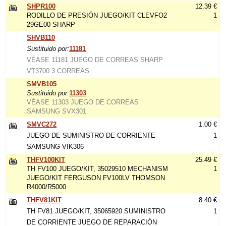
SHPR100
12.39 €
RODILLO DE PRESIÓN JUEGO/KIT CLEVFO2
1
29GE00 SHARP
SHVB110
Sustituido por:
11181
VÉASE 11181 JUEGO DE CORREAS SHARP
VT3700 3 CORREAS
SMVB105
Sustituido por:
11303
VÉASE 11303 JUEGO DE CORREAS
SAMSUNG SVX301
SMVC272
1.00 €
JUEGO DE SUMINISTRO DE CORRIENTE
1
SAMSUNG VIK306
THFV100KIT
25.49 €
TH FV100 JUEGO/KIT, 35029510 MECHANISM
1
JUEGO/KIT FERGUSON FV100LV THOMSON
R4000/R5000
THFV81KIT
8.40 €
TH FV81 JUEGO/KIT, 35065920 SUMINISTRO
1
DE CORRIENTE JUEGO DE REPARACIÓN