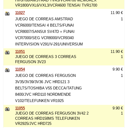
HVG700/AMSTRAD TVR3/VCR4700 MEMOREX
VR1800/VXL6/VXL3/VCR4600 TENSAI TVR1700
11027
11.90 €
JUEGO DE CORREAS AMSTRAD
1
VCR6000/TENSAI 4 BELTS/FUNAI
VCR8007/SANSUI SV47D = FUNAI
VCR7000/SEG VCR8000/VCR9340
INTERVISION V291/V-291/UNIVERSUM
11051
11.90 €
JUEGO DE CORREAS 3 CORREAS
1
FERGUSON 3V23
11054
9.90 €
JUEGO DE CORREAS FERGUSON
1
3V35/3V39/3V36 JVC HRD121 3
BELTS/TOSHIBA V55 DECCA/TATUNG
8400/JVC HRD110 NORDMENDE
V102/TELEFUNKEN VR1925
11055
9.90 €
JUEGO DE CORREAS FERGUSON 3V42 2
1
CORREAS HRD158MS TELEFUNKEN
VR2925/JVC HRD725