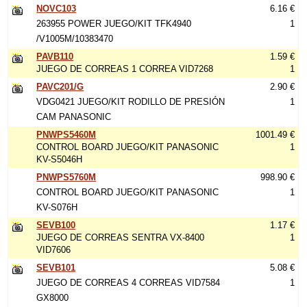
NOVC103
6.16 €
263955 POWER JUEGO/KIT TFK4940
1
/V1005M/10383470
PAVB110
1.59 €
JUEGO DE CORREAS 1 CORREA VID7268
1
PAVC201/G
2.90 €
VDG0421 JUEGO/KIT RODILLO DE PRESIÓN
1
CAM PANASONIC
PNWPS5460M
1001.49 €
CONTROL BOARD JUEGO/KIT PANASONIC
1
KV-S5046H
PNWPS5760M
998.90 €
CONTROL BOARD JUEGO/KIT PANASONIC
1
KV-S076H
SEVB100
1.17 €
JUEGO DE CORREAS SENTRA VX-8400
1
VID7606
SEVB101
5.08 €
JUEGO DE CORREAS 4 CORREAS VID7584
1
GX8000