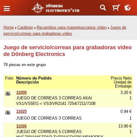
Home
Catálogo
Recambios para magnetoscopios video
Juego de
servicio/correas para grabadoras video
Juego de servicio/correas para grabadoras video
de Dönberg Electronics
78 piezas en este grupo
Foto
Número de Pedido
Precio Neto
Descripción
Unidad de
Embalaje
11000
3.20 €
JUEGO DE CORREAS 3 CORREAS AKAI
1
VS1/VS5EG = VS3/VR2141 7254/7211/7108
11025
0.94 €
JUEGO DE CORREAS 3 CORREAS
1
11026
13.90 €
JUEGO DE CORREAS 5 CORREAS
1