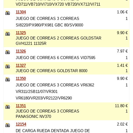
VD711/VB710/VI710/VX720 VB720/VX712/VI711
11304
1.06 €
JUEGO DE CORREAS 3 CORREAS
1
SI8220/PX980/PX981 GBC 80/SV9000
11325
9.90 €
JUEGO DE CORREAS 2 CORREAS GOLDSTAR
1
GVH1221 11325R
11326
7.97 €
JUEGO DE CORREAS 6 CORREAS VID7595
1
11327
1.41 €
JUEGO DE CORREAS GOLDSTAR 8000
1
11350
9.90 €
JUEGO DE CORREAS 3 CORREAS VR6362
1
VR311/2SB11/07/VR301
VR6180/VR203/VR2122/VR6290
11351
11.80 €
JUEGO DE CORREAS 3 CORREAS
1
PANASONIC NV370
12154
2.02 €
DE CARGA RUEDA DENTADA JUEGO DE
1