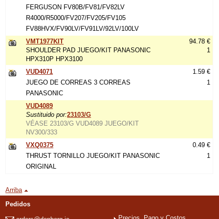
FERGUSON FV80B/FV81/FV82LV
R4000/R5000/FV207/FV205/FV105
FV88HVX/FV90LV/FV91LV/92LV/100LV
VMT1977KIT
94.78 €
SHOULDER PAD JUEGO/KIT PANASONIC
1
HPX310P HPX3100
VUD4071
1.59 €
JUEGO DE CORREAS 3 CORREAS
1
PANASONIC
VUD4089
Sustituido por:
23103/G
VÉASE 23103/G VUD4089 JUEGO/KIT
NV300/333
VXQ0375
0.49 €
THRUST TORNILLO JUEGO/KIT PANASONIC
1
ORIGINAL
Arriba
Pedidos
Precios, Pago y Costos