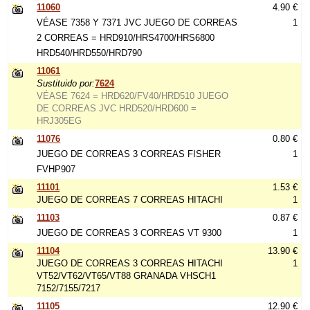
11060
4.90 €
VÉASE 7358 Y 7371 JVC JUEGO DE CORREAS
1
2 CORREAS = HRD910/HRS4700/HRS6800
HRD540/HRD550/HRD790
11061
Sustituido por:
7624
VÉASE 7624 = HRD620/FV40/HRD510 JUEGO
DE CORREAS JVC HRD520/HRD600 =
HRJ305EG
11076
0.80 €
JUEGO DE CORREAS 3 CORREAS FISHER
1
FVHP907
11101
1.53 €
JUEGO DE CORREAS 7 CORREAS HITACHI
1
11103
0.87 €
JUEGO DE CORREAS 3 CORREAS VT 9300
1
11104
13.90 €
JUEGO DE CORREAS 3 CORREAS HITACHI
1
VT52/VT62/VT65/VT88 GRANADA VHSCH1
7152/7155/7217
11105
12.90 €