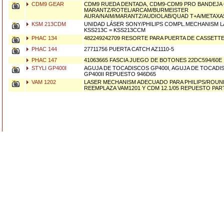
CDM9 GEAR
CDM9 RUEDA DENTADA, CDM9-CDM9 PRO BANDEJA 
MARANTZ/ROTEL/ARCAM/BURMEISTER
AURA/NAIM/MARANTZ/AUDIOLAB/QUAD T+A/METAXA
KSM 213CDM
UNIDAD LÁSER SONY/PHILIPS COMPL.MECHANISM L
KSS213C = KSS213CCM
PHAC 134
482249242709 RESORTE PARA PUERTA DE CASSETTE
PHAC 144
27711756 PUERTA CATCH AZ1110-5
PHAC 147
41063665 FASCIA JUEGO DE BOTONES 22DC594/60E
STYLI GP400I
AGUJA DE TOCADISCOS GP400I, AGUJA DE TOCADIS
GP400II REPUESTO 946D65
VAM 1202
LASER MECHANISM ADECUADO PARA PHILIPS/ROUND
REEMPLAZA VAM1201 Y CDM 12.1/05 REPUESTO PART