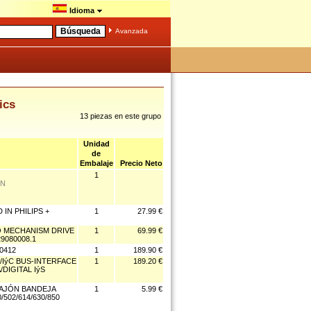
Idioma
Avanzada
ics
13 piezas en este grupo
Unidad
de
Embalaje
Precio Neto
1
IN
 IN PHILIPS +
1
27.99 €
TO MECHANISM DRIVE
1
69.99 €
29080008.1
0412
1
189.90 €
6/IýC BUS-INTERFACE
1
189.20 €
IGITAL IýS
AJÓN BANDEJA
1
5.99 €
/502/614/630/850