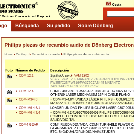
Cesta
ogo
Búsqueda
Su pedido
Sobre Dönberg
Philips piezas de recambio audio de Dönberg Electron
Home
Catálogo
Recambios de audio
Philips piezas de recambio audio
Foto
Número de Pedido
Descripción
CDM 12.1
Sustituido por:
VAM 1202
VÉASE VAM 1202 MARANTZ 74CD36/PHILIP/FW66/12P
FW355/C25/FW316/FW372C7AS445 MATANTZ
74DC14/DC14/CDC751/CDC752
CDM 12.4
CDM12.4/05/691.30354/CDI210/40 3104 147 00271/USED
OTHERS/ LASER MECHANISM 16PIN CABLE PLANO
CDM-M3/4.8
= CDM-M3-4.8/4 UNIDAD LÁSER PHILIPS = COMPLE
M2 4822 691 10715/9307 005 3040.6 311235822681/331
CDM-M6 4.6/1
LOADER UNIDAD PHILIPS INCLUYE LASER 9307.005.6
CDM-M6 4.7/4
= CDM-M6 4.7/41/930700560409 PHILIPS 93070056640
COMPLETO COMPACTO DISC MÓDULO MULTI MEDIA/D
SALIDA/DIGITAL
CDM4 GEAR
CDM4 RUEDA DENTADA, CDM4 TURNABLE PLAYER C
GEAR/MARANTZ CD-52/50/60/62/72/80 PHILIPS CD-500
ETC. B+O/DUAL/GRUNDIG/NAIM/STUDER