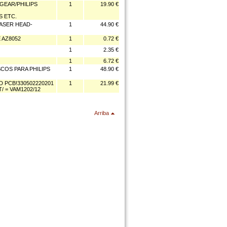
GEAR/PHILIPS
1
19.90 €
S ETC.
ASER HEAD-
1
44.90 €
 AZ8052
1
0.72 €
1
2.35 €
1
6.72 €
COS PARA PHILIPS
1
48.90 €
 PCB!330502220201
1
21.99 €
/ = VAM1202/12
Arriba