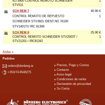
4173900 CONTROL REMOTO SCHNEIDER
1
STV511
SCH REM 7
40.90 €
CONTROL REMOTO DE REPUESTO
1
SCHNEIDER STV3601 IDENT.NO.76100
STV1401TU IRC 81309
SCH REM 8
25.90 €
CONTROL REMOTO SCHNEIDER STV2003T /
1
STV21201 / IRC81342
Arriba
Pedidos
Precios, Pago y Costos
orders@donberg.ie
Contacto
+353/74-9548275
Aviso legal
Condiciones de venta
Declaratión de privacidad
Su Cesta