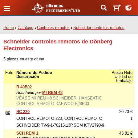
Home
Catálogo
Controles remotos
Schneider controles remotos
Schneider controles remotos de Dönberg
Electronics
5 piezas en este grupo
Foto
Número de Pedido
Precio Neto
Descripción
Unidad de
Embalaje
R 40B02
Sustituido por:
MI REM 48
VÉASE MI REM 48 SCHNEIDER, HANSEATIC
CONTROL REMOTO DAEWOO R28B03
RC 220
20.73 €
CONTROL REMOTO 220, CONTROL REMOTO
1
SCHNEIDER TV-9-1-70215.13P.SGM KTV2790-9
SCH REM 1
43.81 €