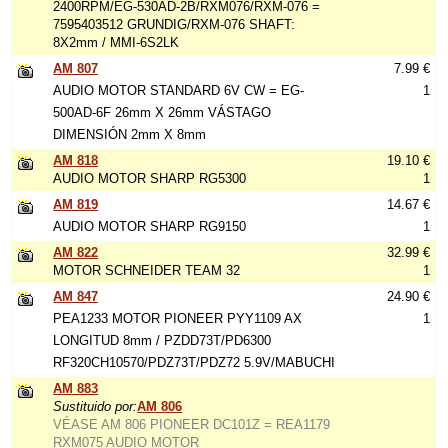
2400RPM/EG-530AD-2B/RXM076/RXM-076 =
7595403512 GRUNDIG/RXM-076 SHAFT:
8X2mm / MMI-6S2LK
AM 807
7.99 €
AUDIO MOTOR STANDARD 6V CW = EG-
1
500AD-6F 26mm X 26mm VÁSTAGO
DIMENSIÓN 2mm X 8mm
AM 818
19.10 €
AUDIO MOTOR SHARP RG5300
1
AM 819
14.67 €
AUDIO MOTOR SHARP RG9150
1
AM 822
32.99 €
MOTOR SCHNEIDER TEAM 32
1
AM 847
24.90 €
PEA1233 MOTOR PIONEER PYY1109 AX
1
LONGITUD 8mm / PZDD73T/PD6300
RF320CH10570/PDZ73T/PDZ72 5.9V/MABUCHI
AM 883
Sustituido por:
AM 806
VÉASE AM 806 PIONEER DC101Z = REA1179
RXM075 AUDIO MOTOR