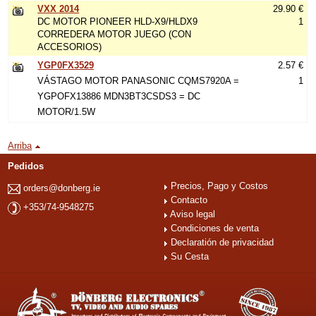
VXX 2014
29.90 €
DC MOTOR PIONEER HLD-X9/HLDX9
1
CORREDERA MOTOR JUEGO (CON
ACCESORIOS)
YGP0FX3529
2.57 €
VÁSTAGO MOTOR PANASONIC CQMS7920A =
1
YGPOFX13886 MDN3BT3CSDS3 = DC
MOTOR/1.5W
Arriba
Pedidos
Precios, Pago y Costos
orders@donberg.ie
Contacto
+353/74-9548275
Aviso legal
Condiciones de venta
Declaratión de privacidad
Su Cesta