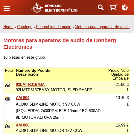
Home
Catálogo
Recambios de audio
Motores para aparatos de audio
Motores para aparatos de audio de Dönberg
Electronics
18 piezas en este grupo
Foto
Número de Pedido
Precio Neto
Descripción
Unidad de
Embalaje
92LMTR3167BA
21.90 €
92LMTR3167BASY MOTOR, SLED SHARP
1
AM 804
13.40 €
AUDIO SLIM-LINE MOTOR 9V CCW
1
(IZQUIERDA) 2400RPM EJE 10mm / EG-530AD-
9B MOTOR ALTURA 25mm
AM 806
16.99 €
AUDIO SLIM-LINE MOTOR 12V CCW
1