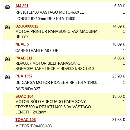
AM 891
6.30 €
RF310T11400 VÁSTAGO MOTOR/AXLE
1
LONGITUD 10mm RF-310TA-11400
DZGG000012
74.89 €
MOTOR PRINTER PANASONIC FAX MÁQUINA
1
UF-770
NEAL 5
78.09 €
CABESTRANTE MOTOR
1
PAAB 111
4.05 €
RDV0007 MOTOR BELT PANASONIC
1
SGHM09A TAPE DECK = RDV0021/RXCT810
PEA 1357
23.90 €
DE CARGA MOTOR PIONEER RF-310TA-11400
1
D/V5.9/DVD27
SOAC 104
19.90 €
MOTOR SÓLO ADECUADO PARA SONY
1
CDPXE500 = RF310T11400 5.9V VÁSTAGO
LENGTH: 24.2mm
TOAAC 106
31.58 €
MOTOR TOA400/403
1