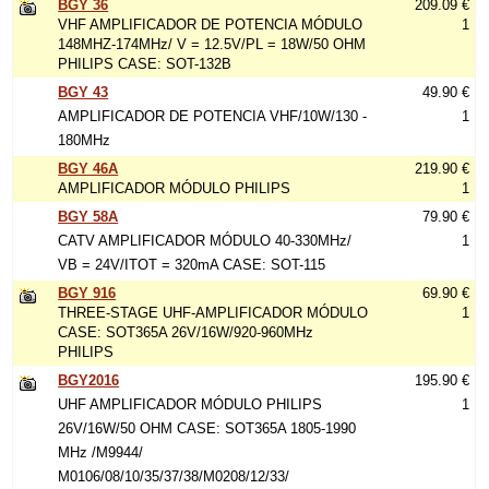
BGY 36
209.09 €
VHF AMPLIFICADOR DE POTENCIA MÓDULO
1
148MHZ-174MHz/ V = 12.5V/PL = 18W/50 OHM
PHILIPS CASE: SOT-132B
BGY 43
49.90 €
AMPLIFICADOR DE POTENCIA VHF/10W/130 -
1
180MHz
BGY 46A
219.90 €
AMPLIFICADOR MÓDULO PHILIPS
1
BGY 58A
79.90 €
CATV AMPLIFICADOR MÓDULO 40-330MHz/
1
VB = 24V/ITOT = 320mA CASE: SOT-115
BGY 916
69.90 €
THREE-STAGE UHF-AMPLIFICADOR MÓDULO
1
CASE: SOT365A 26V/16W/920-960MHz
PHILIPS
BGY2016
195.90 €
UHF AMPLIFICADOR MÓDULO PHILIPS
1
26V/16W/50 OHM CASE: SOT365A 1805-1990
MHz /M9944/
M0106/08/10/35/37/38/M0208/12/33/