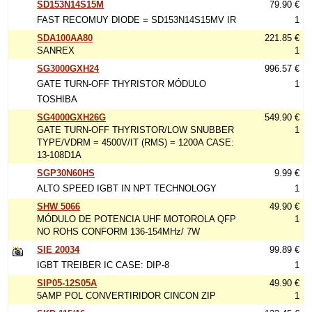
SD153N14S15M
79.90 €
FAST RECOMUY DIODE = SD153N14S15MV IR
1
SDA100AA80
221.85 €
SANREX
1
SG3000GXH24
996.57 €
GATE TURN-OFF THYRISTOR MÓDULO
1
TOSHIBA
SG4000GXH26G
549.90 €
GATE TURN-OFF THYRISTOR/LOW SNUBBER
1
TYPE/VDRM = 4500V/IT (RMS) = 1200A CASE:
13-108D1A
SGP30N60HS
9.99 €
ALTO SPEED IGBT IN NPT TECHNOLOGY
1
SHW 5066
49.90 €
MÓDULO DE POTENCIA UHF MOTOROLA QFP
1
NO ROHS CONFORM 136-154MHz/ 7W
SIE 20034
99.89 €
IGBT TREIBER IC CASE: DIP-8
1
SIP05-12S05A
49.90 €
5AMP POL CONVERTIRIDOR CINCON ZIP
1