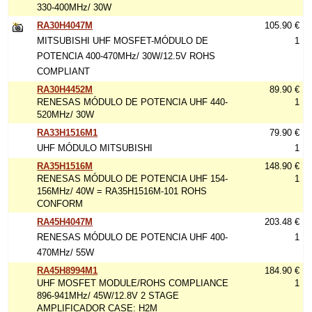
330-400MHz/ 30W
RA30H4047M
105.90 €
MITSUBISHI UHF MOSFET-MÓDULO DE
1
POTENCIA 400-470MHz/ 30W/12.5V ROHS
COMPLIANT
RA30H4452M
89.90 €
RENESAS MÓDULO DE POTENCIA UHF 440-
1
520MHz/ 30W
RA33H1516M1
79.90 €
UHF MÓDULO MITSUBISHI
1
RA35H1516M
148.90 €
RENESAS MÓDULO DE POTENCIA UHF 154-
1
156MHz/ 40W = RA35H1516M-101 ROHS
CONFORM
RA45H4047M
203.48 €
RENESAS MÓDULO DE POTENCIA UHF 400-
1
470MHz/ 55W
RA45H8994M1
184.90 €
UHF MOSFET MODULE/ROHS COMPLIANCE
1
896-941MHz/ 45W/12.8V 2 STAGE
AMPLIFICADOR CASE: H2M