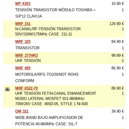
MP 4303
10.90 €
TENSIÓN TRANSISTOR MÓDULO TOSHIBA =
1
SIP12 CLAVIJA
MRF 151
129.90 €
N-CANAL/RF-TENSIÓN TRANSISTOR
1
50V/150W/175MHz CASE: 211-11
MRF 325
84.90 €
TRANSISTOR
1
MRF 377HR3
99.89 €
UHF TENSIÓN
1
MRF 485
86.90 €
MOTOROLA/RFG TO220/NOT ROHS
1
CONFORM
MRF 6522-70
89.90 €
UHF TENSIÓN FET/N-CANAL ENHANCEMENT
1
MODO LATERAL MOSFET 921-960MHz/
70W/26V CASE: 465D-05, STYLE 1 NI-600
OM 321
39.90 €
WIDE-BAND BAJO AMPLIFICADOR DE
1
POTENCIA 40-860MHz CASE: SIL-7