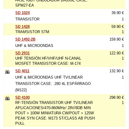
FASE IGBT ONDULADOR BRIDGE CASE:
SPM27-EA
SD 1024
39.90 €
TRANSISTOR
1
SD 1428
59.90 €
TRAMSISTOR STM
1
SD 1492-2B
159.90 €
UHF & MICROONDAS
1
SD 2931
122.90 €
UHF TENSIÓN HF/VHF/UHF N-CANAL
1
MOSFET TRANSISTOR CASE: M-174
SD 4011
132.90 €
UHF & MICROONDAS UHF TV/LINEAR
1
TRANSISTOR CASE: .280 4L ESPÁRRAGO
(M122)
SD 4100
298.90 €
RF-TENSIÓN TRANSISTOR UHF TV/LINEAR
1
APLICACIONES/470-860MHz/ 28V/8DB MIN
POUT = 100W MINIATURA CW/POUT = 125W
PEAK SYN CASE: M173 ST/CLASS AB PUSH
PULL