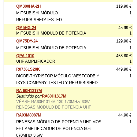
QM300HA-2H
119.90 €
MITSUBISHI MÓDULO
1
REFURBISHED/TESTED
QM5HG-24
45.99 €
MITSUBISHI MÓDULO DE POTENCIA
1
QM75DY-24
129.90 €
MITSUBISHI MÓDULO DE POTENCIA
1
QPA 1010
453.60 €
UHF AMPLIFICADOR
1
R0736LS20K
449.90 €
DIODE-THYRISTOR MÓDULO WESTCODE Y
1
IXYS COMPANY TESTED Y REFURBISHED
RA 60H1317M
Sustituido por:
RA60H1317M
VÉASE RA60H1317M 130-170MHz/ 60W
RENESAS MÓDULO DE POTENCIA UHF
RA03M8087M
44.90 €
RENESAS MÓDULO DE POTENCIA UHF MOS
1
FET AMPLIFICADOR DE POTENCIA 806-
870MHz/ 3.6W