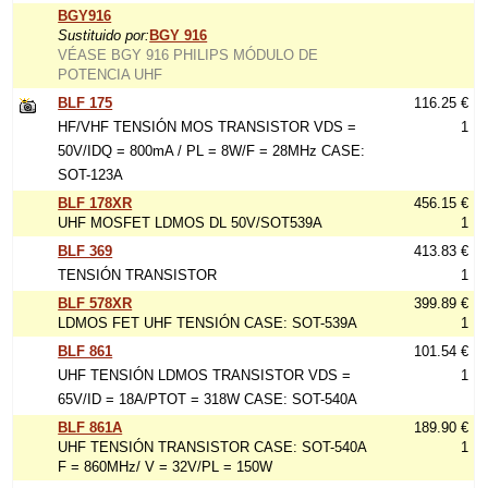
BGY916
Sustituido por:
BGY 916
VÉASE BGY 916 PHILIPS MÓDULO DE
POTENCIA UHF
BLF 175
116.25 €
HF/VHF TENSIÓN MOS TRANSISTOR VDS =
1
50V/IDQ = 800mA / PL = 8W/F = 28MHz CASE:
SOT-123A
BLF 178XR
456.15 €
UHF MOSFET LDMOS DL 50V/SOT539A
1
BLF 369
413.83 €
TENSIÓN TRANSISTOR
1
BLF 578XR
399.89 €
LDMOS FET UHF TENSIÓN CASE: SOT-539A
1
BLF 861
101.54 €
UHF TENSIÓN LDMOS TRANSISTOR VDS =
1
65V/ID = 18A/PTOT = 318W CASE: SOT-540A
BLF 861A
189.90 €
UHF TENSIÓN TRANSISTOR CASE: SOT-540A
1
F = 860MHz/ V = 32V/PL = 150W