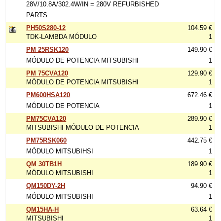
28V/10.8A/302.4W/IN = 280V REFURBISHED
PARTS
PH50S280-12
104.59 €
TDK-LAMBDA MÓDULO
1
PM 25RSK120
149.90 €
MÓDULO DE POTENCIA MITSUBISHI
1
PM 75CVA120
129.90 €
MÓDULO DE POTENCIA MITSUBISHI
1
PM600HSA120
672.46 €
MÓDULO DE POTENCIA
1
PM75CVA120
289.90 €
MITSUBISHI MÓDULO DE POTENCIA
1
PM75RSK060
442.75 €
MÓDULO MITSUBIHSI
1
QM 30TB1H
189.90 €
MÓDULO MITSUBISHI
1
QM150DY-2H
94.90 €
MÓDULO MITSUBISHI
1
QM15HA-H
63.64 €
MITSUBISHI
1