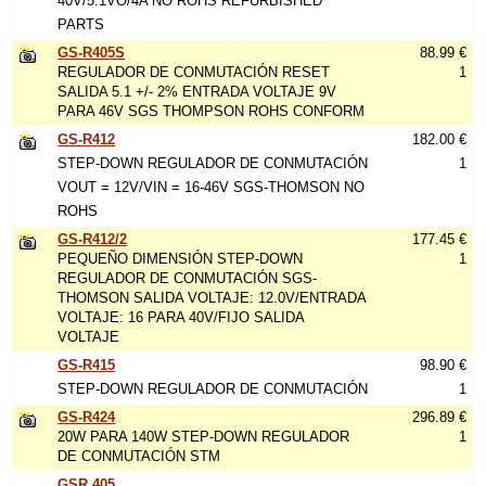
40V/5.1VO/4A NO ROHS REFURBISHED
PARTS
GS-R405S
88.99 €
REGULADOR DE CONMUTACIÓN RESET
1
SALIDA 5.1 +/- 2% ENTRADA VOLTAJE 9V
PARA 46V SGS THOMPSON ROHS CONFORM
GS-R412
182.00 €
STEP-DOWN REGULADOR DE CONMUTACIÓN
1
VOUT = 12V/VIN = 16-46V SGS-THOMSON NO
ROHS
GS-R412/2
177.45 €
PEQUEÑO DIMENSIÓN STEP-DOWN
1
REGULADOR DE CONMUTACIÓN SGS-
THOMSON SALIDA VOLTAJE: 12.0V/ENTRADA
VOLTAJE: 16 PARA 40V/FIJO SALIDA
VOLTAJE
GS-R415
98.90 €
STEP-DOWN REGULADOR DE CONMUTACIÓN
1
GS-R424
296.89 €
20W PARA 140W STEP-DOWN REGULADOR
1
DE CONMUTACIÓN STM
GSR 405