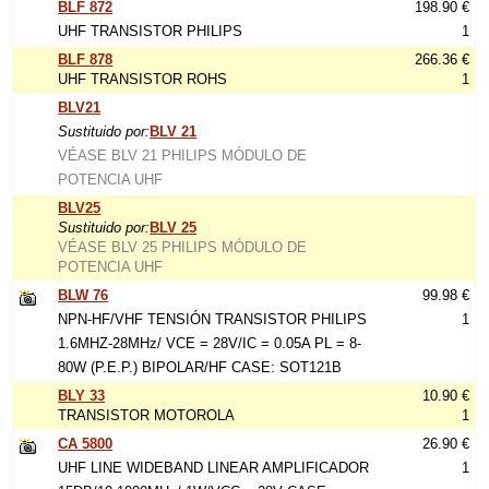
BLF 872
198.90 €
UHF TRANSISTOR PHILIPS
1
BLF 878
266.36 €
UHF TRANSISTOR ROHS
1
BLV21
Sustituido por:
BLV 21
VÉASE BLV 21 PHILIPS MÓDULO DE
POTENCIA UHF
BLV25
Sustituido por:
BLV 25
VÉASE BLV 25 PHILIPS MÓDULO DE
POTENCIA UHF
BLW 76
99.98 €
NPN-HF/VHF TENSIÓN TRANSISTOR PHILIPS
1
1.6MHZ-28MHz/ VCE = 28V/IC = 0.05A PL = 8-
80W (P.E.P.) BIPOLAR/HF CASE: SOT121B
BLY 33
10.90 €
TRANSISTOR MOTOROLA
1
CA 5800
26.90 €
UHF LINE WIDEBAND LINEAR AMPLIFICADOR
1