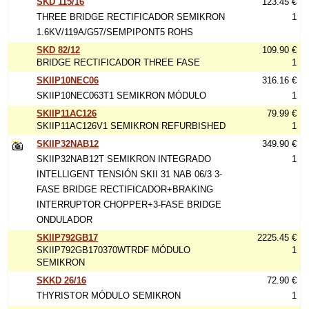
SKD 115/16
123.45 €
THREE BRIDGE RECTIFICADOR SEMIKRON
1
1.6KV/119A/G57/SEMPIPONT5 ROHS
SKD 82/12
109.90 €
BRIDGE RECTIFICADOR THREE FASE
1
SKIIP10NEC06
316.16 €
SKIIP10NEC063T1 SEMIKRON MÓDULO
1
SKIIP11AC126
79.99 €
SKIIP11AC126V1 SEMIKRON REFURBISHED
1
SKIIP32NAB12
349.90 €
SKIIP32NAB12T SEMIKRON INTEGRADO
1
INTELLIGENT TENSIÓN SKII 31 NAB 06/3 3-
FASE BRIDGE RECTIFICADOR+BRAKING
INTERRUPTOR CHOPPER+3-FASE BRIDGE
ONDULADOR
SKIIP792GB17
2225.45 €
SKIIP792GB170370WTRDF MÓDULO
1
SEMIKRON
SKKD 26/16
72.90 €
THYRISTOR MÓDULO SEMIKRON
1