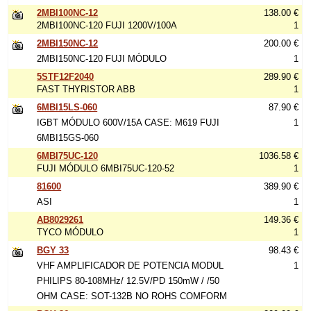
2MBI100NC-12
138.00 €
2MBI100NC-120 FUJI 1200V/100A
1
2MBI150NC-12
200.00 €
2MBI150NC-120 FUJI MÓDULO
1
5STF12F2040
289.90 €
FAST THYRISTOR ABB
1
6MBI15LS-060
87.90 €
IGBT MÓDULO 600V/15A CASE: M619 FUJI
1
6MBI15GS-060
6MBI75UC-120
1036.58 €
FUJI MÓDULO 6MBI75UC-120-52
1
81600
389.90 €
ASI
1
AB8029261
149.36 €
TYCO MÓDULO
1
BGY 33
98.43 €
VHF AMPLIFICADOR DE POTENCIA MODUL
1
PHILIPS 80-108MHz/ 12.5V/PD 150mW / /50
OHM CASE: SOT-132B NO ROHS COMFORM