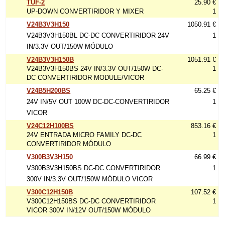
TUF-2
25.90 €
UP-DOWN CONVERTIRIDOR Y MIXER
1
V24B3V3H150
1050.91 €
V24B3V3H150BL DC-DC CONVERTIRIDOR 24V
1
IN/3.3V OUT/150W MÓDULO
V24B3V3H150B
1051.91 €
V24B3V3H150BS 24V IN/3.3V OUT/150W DC-
1
DC CONVERTIRIDOR MODULE/VICOR
V24B5H200BS
65.25 €
24V IN/5V OUT 100W DC-DC-CONVERTIRIDOR
1
VICOR
V24C12H100BS
853.16 €
24V ENTRADA MICRO FAMILY DC-DC
1
CONVERTIRIDOR MÓDULO
V300B3V3H150
66.99 €
V300B3V3H150BS DC-DC CONVERTIRIDOR
1
300V IN/3.3V OUT/150W MÓDULO VICOR
V300C12H150B
107.52 €
V300C12H150BS DC-DC CONVERTIRIDOR
1
VICOR 300V IN/12V OUT/150W MÓDULO