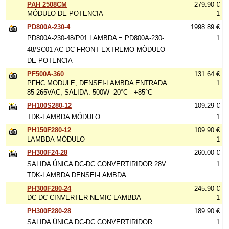
PAH 2508CM
279.90 €
MÓDULO DE POTENCIA
1
PD800A-230-4
1998.89 €
PD800A-230-48/P01 LAMBDA = PD800A-230-
1
48/SC01 AC-DC FRONT EXTREMO MÓDULO
DE POTENCIA
PF500A-360
131.64 €
PFHC MODULE; DENSEI-LAMBDA ENTRADA:
1
85-265VAC, SALIDA: 500W -20°C - +85°C
PH100S280-12
109.29 €
TDK-LAMBDA MÓDULO
1
PH150F280-12
109.90 €
LAMBDA MÓDULO
1
PH300F24-28
260.00 €
SALIDA ÚNICA DC-DC CONVERTIRIDOR 28V
1
TDK-LAMBDA DENSEI-LAMBDA
PH300F280-24
245.90 €
DC-DC CINVERTER NEMIC-LAMBDA
1
PH300F280-28
189.90 €
SALIDA ÚNICA DC-DC CONVERTIRIDOR
1