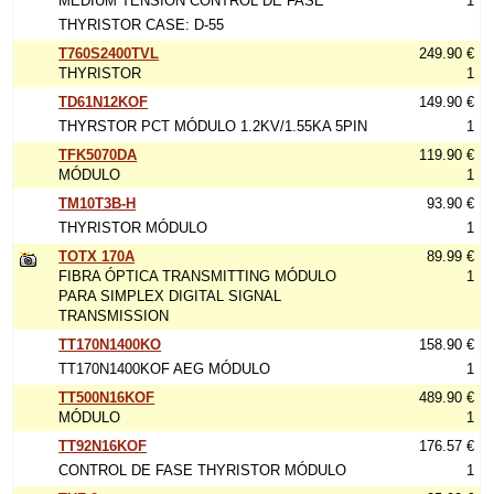
MEDIUM TENSIÓN CONTROL DE FASE
1
THYRISTOR CASE: D-55
T760S2400TVL
249.90 €
THYRISTOR
1
TD61N12KOF
149.90 €
THYRSTOR PCT MÓDULO 1.2KV/1.55KA 5PIN
1
TFK5070DA
119.90 €
MÓDULO
1
TM10T3B-H
93.90 €
THYRISTOR MÓDULO
1
TOTX 170A
89.99 €
FIBRA ÓPTICA TRANSMITTING MÓDULO
1
PARA SIMPLEX DIGITAL SIGNAL
TRANSMISSION
TT170N1400KO
158.90 €
TT170N1400KOF AEG MÓDULO
1
TT500N16KOF
489.90 €
MÓDULO
1
TT92N16KOF
176.57 €
CONTROL DE FASE THYRISTOR MÓDULO
1