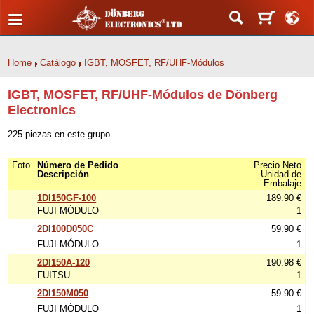
Home
Catálogo
IGBT, MOSFET, RF/UHF-Módulos
IGBT, MOSFET, RF/UHF-Módulos de Dönberg
Electronics
225 piezas en este grupo
Foto
Número de Pedido
Precio Neto
Descripción
Unidad de
Embalaje
1DI150GF-100
189.90 €
FUJI MÓDULO
1
2DI100D050C
59.90 €
FUJI MÓDULO
1
2DI150A-120
190.98 €
FUITSU
1
2DI150M050
59.90 €
FUJI MÓDULO
1