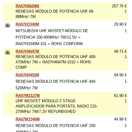
RA07H0608M
257.76 €
RENESAS MÓDULO DE POTENCIA UHF 68-
1
88MHz/ 7W
RA07H3340M
29.90 €
MITSUBISHI UHF MOSFET-MÓDULO DE
1
POTENCIA 330-400MHz/ 7W/12.5V =
RA07H3340M-101 = ROHS CONFORM
RA07H4047M
49.71 €
RENESAS MÓDULO DE POTENCIA UHF 400-
1
470MHz/ 7W = RA07H4047M-1010 = ROHS
COMP
RA07H4452M
94.90 €
RENESAS MÓDULO DE POTENCIA UHF 440-
1
520MHz/ 7W
RA07M2127M
61.90 €
UHF MOSFET MÓDULO 2 STAGE
1
AMPLIFICADOR PARA PORTÁTIL RADIO 215-
270MHz/ 7W/7.2V REFURBISHED
RA07M3340M
44.98 €
RENESAS MÓDULO DE POTENCIA UHF 330-
1