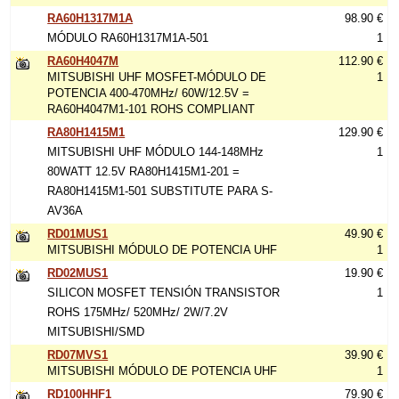
RA60H1317M1A
98.90 €
MÓDULO RA60H1317M1A-501
1
RA60H4047M
112.90 €
MITSUBISHI UHF MOSFET-MÓDULO DE
1
POTENCIA 400-470MHz/ 60W/12.5V =
RA60H4047M1-101 ROHS COMPLIANT
RA80H1415M1
129.90 €
MITSUBISHI UHF MÓDULO 144-148MHz
1
80WATT 12.5V RA80H1415M1-201 =
RA80H1415M1-501 SUBSTITUTE PARA S-
AV36A
RD01MUS1
49.90 €
MITSUBISHI MÓDULO DE POTENCIA UHF
1
RD02MUS1
19.90 €
SILICON MOSFET TENSIÓN TRANSISTOR
1
ROHS 175MHz/ 520MHz/ 2W/7.2V
MITSUBISHI/SMD
RD07MVS1
39.90 €
MITSUBISHI MÓDULO DE POTENCIA UHF
1
RD100HHF1
79.90 €