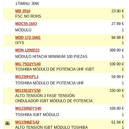
175MHz/ 30W
MB 3910
23.90 €
FSC NO ROHS
1
MDC55-16IO
27.89 €
MÓDULO
1
MDD 172-16N1
94.98 €
IXYS
1
MDN 1200D33
389.90 €
MÓDULO HITACHI MINIMUM 100 PIEZAS
1
MG 75Q2YS40
109.90 €
TOSHIBA MÓDULO DE POTENCIA UHF IGBT
1
MG150H1FL1
59.99 €
TOSHIBA MÓDULO DE POTENCIA UHF
1
MG150J2YS50
150.00 €
ALTO TENSIÓN 3 FASE TENSIÓN
1
ONDULADOR IGBT MÓDULO DE POTENCIA
MG150N2YS40
169.90 €
TOSHIBA IGBT MÓDULO
1
MG15N6ES42
61.94 €
ALTO TENSIÓN IGBT MÓDULO TOSHIBA
1