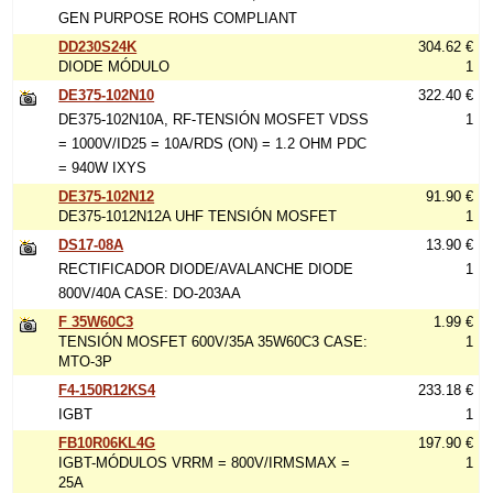
GEN PURPOSE ROHS COMPLIANT
DD230S24K
304.62 €
DIODE MÓDULO
1
DE375-102N10
322.40 €
DE375-102N10A, RF-TENSIÓN MOSFET VDSS
1
= 1000V/ID25 = 10A/RDS (ON) = 1.2 OHM PDC
= 940W IXYS
DE375-102N12
91.90 €
DE375-1012N12A UHF TENSIÓN MOSFET
1
DS17-08A
13.90 €
RECTIFICADOR DIODE/AVALANCHE DIODE
1
800V/40A CASE: DO-203AA
F 35W60C3
1.99 €
TENSIÓN MOSFET 600V/35A 35W60C3 CASE:
1
MTO-3P
F4-150R12KS4
233.18 €
IGBT
1
FB10R06KL4G
197.90 €
IGBT-MÓDULOS VRRM = 800V/IRMSMAX =
1
25A