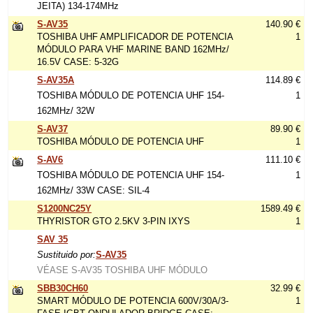
JEITA) 134-174MHz
S-AV35
140.90 €
TOSHIBA UHF AMPLIFICADOR DE POTENCIA
1
MÓDULO PARA VHF MARINE BAND 162MHz/
16.5V CASE: 5-32G
S-AV35A
114.89 €
TOSHIBA MÓDULO DE POTENCIA UHF 154-
1
162MHz/ 32W
S-AV37
89.90 €
TOSHIBA MÓDULO DE POTENCIA UHF
1
S-AV6
111.10 €
TOSHIBA MÓDULO DE POTENCIA UHF 154-
1
162MHz/ 33W CASE: SIL-4
S1200NC25Y
1589.49 €
THYRISTOR GTO 2.5KV 3-PIN IXYS
1
SAV 35
Sustituido por:
S-AV35
VÉASE S-AV35 TOSHIBA UHF MÓDULO
SBB30CH60
32.99 €
SMART MÓDULO DE POTENCIA 600V/30A/3-
1