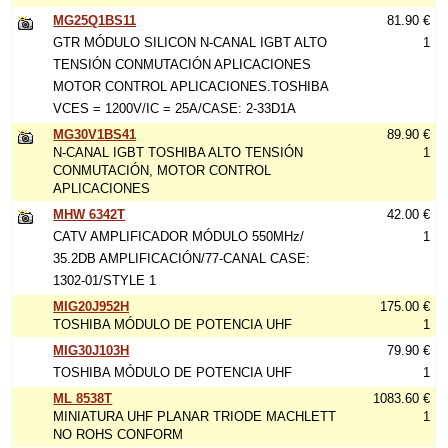
MG25Q1BS11
81.90 €
GTR MÓDULO SILICON N-CANAL IGBT ALTO
1
TENSIÓN CONMUTACIÓN APLICACIONES
MOTOR CONTROL APLICACIONES.TOSHIBA
VCES = 1200V/IC = 25A/CASE: 2-33D1A
MG30V1BS41
89.90 €
N-CANAL IGBT TOSHIBA ALTO TENSIÓN
1
CONMUTACIÓN, MOTOR CONTROL
APLICACIONES
MHW 6342T
42.00 €
CATV AMPLIFICADOR MÓDULO 550MHz/
1
35.2DB AMPLIFICACIÓN/77-CANAL CASE:
1302-01/STYLE 1
MIG20J952H
175.00 €
TOSHIBA MÓDULO DE POTENCIA UHF
1
MIG30J103H
79.90 €
TOSHIBA MÓDULO DE POTENCIA UHF
1
ML 8538T
1083.60 €
MINIATURA UHF PLANAR TRIODE MACHLETT
1
NO ROHS CONFORM