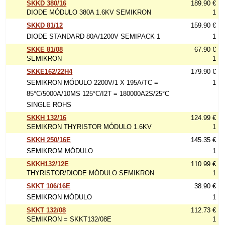
SKKD 380/16
189.90 €
DIODE MÓDULO 380A 1.6KV SEMIKRON
1
SKKD 81/12
159.90 €
DIODE STANDARD 80A/1200V SEMIPACK 1
1
SKKE 81/08
67.90 €
SEMIKRON
1
SKKE162/22H4
179.90 €
SEMIKRON MÓDULO 2200V/1 X 195A/TC =
1
85°C/5000A/10MS 125°C/I2T = 180000A2S/25°C
SINGLE ROHS
SKKH 132/16
124.99 €
SEMIKRON THYRISTOR MÓDULO 1.6KV
1
SKKH 250/16E
145.35 €
SEMIKROM MÓDULO
1
SKKH132/12E
110.99 €
THYRISTOR/DIODE MÓDULO SEMIKRON
1
SKKT 106/16E
38.90 €
SEMIKRON MÓDULO
1
SKKT 132/08
112.73 €
SEMIKRON = SKKT132/08E
1