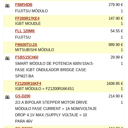
FBM54DB
279.90 €
FUJITSU MÓDULO
1
FF200R17KE4
147.90 €
IGBT MOUDLE
1
FLL 120MK
54.55 €
FUJITSU
1
FM600TU-2A
889.90 €
MITSUBISHI MÓDULO
1
FSBS15CH60
29.99 €
SMART MÓDULO DE POTENCIA 600V/15A/3-
1
FASE IGBT ONDULADOR BRIDGE CASE:
SPM27-BA
FZ1200R16KF4
1608.85 €
IGBT MÓDULO = FZ1200R16K4S1
1
GS-D200
214.90 €
2/2.A BIPOLAR STEPPER MOTOR DRIVE
1
MÓDULO FASE CURRENT = 1A NOM/VOLTAJE
DROP 4.1V MAX./SUPPLY VOLTAJE = 10
PARA 46V