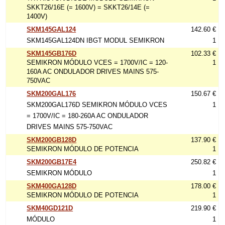
SKKT26/16E (= 1600V) = SKKT26/14E (=
1400V)
SKM145GAL124
142.60 €
SKM145GAL124DN IBGT MODUL SEMIKRON
1
SKM145GB176D
102.33 €
SEMIKRON MÓDULO VCES = 1700V/IC = 120-
1
160A AC ONDULADOR DRIVES MAINS 575-
750VAC
SKM200GAL176
150.67 €
SKM200GAL176D SEMIKRON MÓDULO VCES
1
= 1700V/IC = 180-260A AC ONDULADOR
DRIVES MAINS 575-750VAC
SKM200GB128D
137.90 €
SEMIKRON MÓDULO DE POTENCIA
1
SKM200GB17E4
250.82 €
SEMIKRON MÓDULO
1
SKM400GA128D
178.00 €
SEMIKRON MÓDULO DE POTENCIA
1
SKM40GD121D
219.90 €
MÓDULO
1