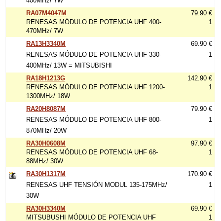
400MHz/ 7W
RA07M4047M
79.90 €
RENESAS MÓDULO DE POTENCIA UHF 400-
1
470MHz/ 7W
RA13H3340M
69.90 €
RENESAS MÓDULO DE POTENCIA UHF 330-
1
400MHz/ 13W = MITSUBISHI
RA18H1213G
142.90 €
RENESAS MÓDULO DE POTENCIA UHF 1200-
1
1300MHz/ 18W
RA20H8087M
79.90 €
RENESAS MÓDULO DE POTENCIA UHF 800-
1
870MHz/ 20W
RA30H0608M
97.90 €
RENESAS MÓDULO DE POTENCIA UHF 68-
1
88MHz/ 30W
RA30H1317M
170.90 €
RENESAS UHF TENSIÓN MODUL 135-175MHz/
1
30W
RA30H3340M
69.90 €
MITSUBUSHI MÓDULO DE POTENCIA UHF
1