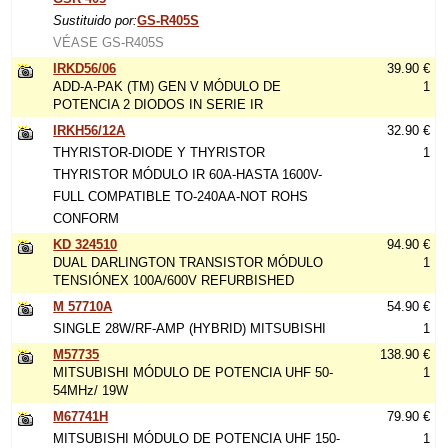
Sustituido por:
GS-R405S
VÉASE GS-R405S
IRKD56/06
39.90 €
ADD-A-PAK (TM) GEN V MÓDULO DE
1
POTENCIA 2 DIODOS IN SERIE IR
IRKH56/12A
32.90 €
THYRISTOR-DIODE Y THYRISTOR
1
THYRISTOR MÓDULO IR 60A-HASTA 1600V-
FULL COMPATIBLE TO-240AA-NOT ROHS
CONFORM
KD 324510
94.90 €
DUAL DARLINGTON TRANSISTOR MÓDULO
1
TENSIÓNEX 100A/600V REFURBISHED
M 57710A
54.90 €
SINGLE 28W/RF-AMP (HYBRID) MITSUBISHI
1
M57735
138.90 €
MITSUBISHI MÓDULO DE POTENCIA UHF 50-
1
54MHz/ 19W
M67741H
79.90 €
MITSUBISHI MÓDULO DE POTENCIA UHF 150-
1