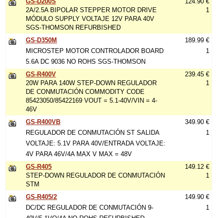
GS-D200S
124.90 €
2A/2.5A BIPOLAR STEPPER MOTOR DRIVE
1
MÓDULO SUPPLY VOLTAJE 12V PARA 40V
SGS-THOMSON REFURBISHED
GS-D350M
189.99 €
MICROSTEP MOTOR CONTROLADOR BOARD
1
5.6A DC 9036 NO ROHS SGS-THOMSON
GS-R400V
239.45 €
20W PARA 140W STEP-DOWN REGULADOR
1
DE CONMUTACIÓN COMMODITY CODE
85423050/85422169 VOUT = 5.1-40V/VIN = 4-
46V
GS-R400VB
349.90 €
REGULADOR DE CONMUTACIÓN ST SALIDA
1
VOLTAJE: 5.1V PARA 40V/ENTRADA VOLTAJE:
4V PARA 46V/4A MAX V MAX = 48V
GS-R405
149.12 €
STEP-DOWN REGULADOR DE CONMUTACIÓN
1
STM
GS-R405/2
149.90 €
DC/DC REGULADOR DE CONMUTACIÓN 9-
1