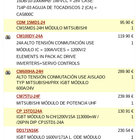
15DB/10-1000MHz/ 1W/VCC = 28V CASE:
714P-03 AGUJA DE TOCADISCOS 2 (CA) =
CA5800C
CDM 15MD1-24
95.90 €
CM15MD1-24H MÓDULO MITSUBISHI
1
CM100DY-24A
119.90 €
24A ALTO TENSIÓN CONMUTACIÓN USE
1
MÓDULO IC = 100A/VCES = 1200V/2
ELEMENTS IN PACK AC DRIVE
INVERTERS+SERVO CONTROLS
CM600HA-24H
289.90 €
ALTO TENSIÓN CONMUTACIÓN USE AISLADO
1
TYP MITSUBISHI/PRX IGBT MÓDULO
600A/24V
CM75TU-24F
239.99 €
MITSUBISHI MÓDULO DE POTENCIA UHF
1
CP 15TD124A
130.91 €
IGBT MÓDULO N-CH/1200V15A 113000mW /
1
/26PIN DIP CP15TD1-24A
DD171N16K
230.54 €
IGBT MÓDULO 1600V/171A L, ODE MÓDULO
1