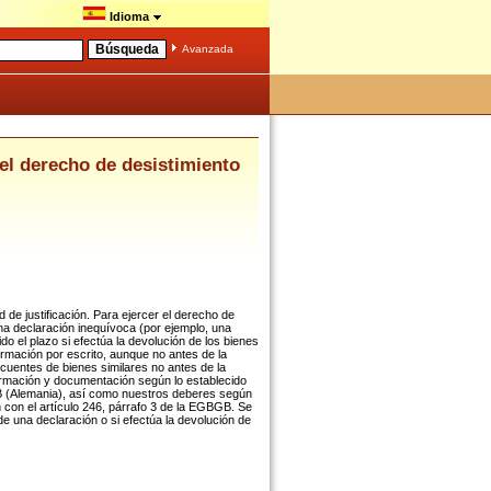
Idioma
Avanzada
del derecho de desistimiento
 de justificación. Para ejercer el derecho de
una declaración inequívoca (por ejemplo, una
do el plazo si efectúa la devolución de los bienes
ormación por escrito, aunque no antes de la
ecuentes de bienes similares no antes de la
ormación y documentación según lo establecido
BGB (Alemania), así como nuestros deberes según
n con el artículo 246, párrafo 3 de la EGBGB. Se
 de una declaración o si efectúa la devolución de