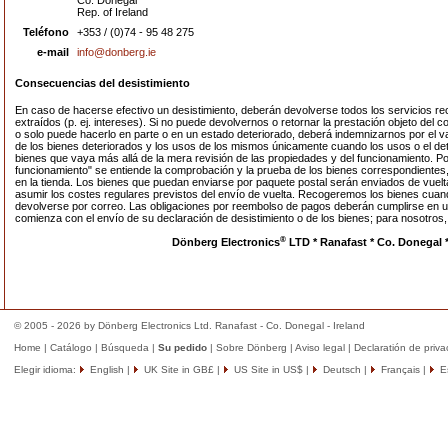
Co. Donegal
Rep. of Ireland
Teléfono
+353 / (0)74 - 95 48 275
e-mail
info@donberg.ie
Consecuencias del desistimiento
En caso de hacerse efectivo un desistimiento, deberán devolverse todos los servicios rec
extraídos (p. ej. intereses). Si no puede devolvernos o retornar la prestación objeto del con
o solo puede hacerlo en parte o en un estado deteriorado, deberá indemnizarnos por el va
de los bienes deteriorados y los usos de los mismos únicamente cuando los usos o el de
bienes que vaya más allá de la mera revisión de las propiedades y del funcionamiento. Po
funcionamiento" se entiende la comprobación y la prueba de los bienes correspondientes
en la tienda. Los bienes que puedan enviarse por paquete postal serán enviados de vuelt
asumir los costes regulares previstos del envío de vuelta. Recogeremos los bienes cuan
devolverse por correo. Las obligaciones por reembolso de pagos deberán cumplirse en un
comienza con el envío de su declaración de desistimiento o de los bienes; para nosotros
®
Dönberg Electronics
LTD * Ranafast * Co. Donegal *
© 2005 - 2026 by Dönberg Electronics Ltd. Ranafast - Co. Donegal - Ireland
Home
|
Catálogo
|
Búsqueda
|
Su pedido
|
Sobre Dönberg
|
Aviso legal
|
Declaratión de priva
Elegir idioma:
English
|
UK Site in GB£
|
US Site in US$
|
Deutsch
|
Français
|
E