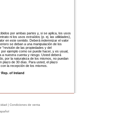
ibidos por ambas partes y, si se aplica, los usos
trato ni los usos extraídos (p. ej. las utilidades),
lor en este sentido. Deberá indemnizar el valor
terioro se deban a una manipulación de los
r "revisión de las propiedades y del
, por ejemplo como se puede hacer, y es usual,
a a nuestra cuenta y riesgo. Usted deberá
do, por la naturaleza de los mismos, no puedan
 plazo de 30 días. Para usted, el plazo
, con la recepción de los mismos.
 Rep. of Ireland
cidad
|
Condiciones de venta
spañol