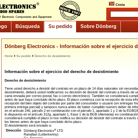
Cesta
ogo
Búsqueda
Su pedido
Sobre Dönberg
Dönberg Electronics - Información sobre el ejercicio 
Home
Su pedido
Derecho de desistimiento
Información sobre el ejercicio del derecho de desistimiento
Derecho de desistimiento
Tiene usted derecho a desistir del contrato en un plazo de 14 días naturales sin necesidad
desistimiento, deberá usted notificarnos su decisión de desistir del contrato a través de 
carta enviada por correo postal, fax o correo electrónico). También se considerará cumpli
antes de que haya concluido dicho plazo. El plazo comienza con la recepción de esta inf
recepción del bien objeto del contrato por parte del consumidor o usuario (en entregas fr
primera entrega parcial) y tampoco nunca antes de haber cumplido nuestro deber de inf
en el artículo 246, párrafo 2 en combinación con el párrafo 1, apartado 1 y 2 de la EG
lo dispuesto en el artículo 312g, apartado 1, frase 1 de la BGB (Alemania) en combinació
considerará cumplido el plazo si nos notifica su decisión de desistir del contrato a través
los bienes antes de que haya concluido dicho plazo.
El desistimiento será enviado a:
Dirección
®
Dönberg Electronics
LTD
Ranafast (Letterkenny)