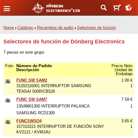
Home
Catálogo
Recambios de audio
Selectores de función
Selectores de función de Dönberg Electronics
7 piezas en este grupo
Foto
Número de Pedido
Precio Neto
Descripción
Unidad de
Embalaje
FUNC SW SAM2
1.00 €
31202116001 INTERRUPTOR SAMSUNG
1
TENSAI 500R/CB528
FUNC SW SAM7
7.59 €
13549801300 INTERRUPTOR PALANCA
1
SAMSUNG RCD1300
FUNCSWSO4
3.65 €
157153221 INTERRUPTOR DE FUNCIÓN SONY
1
KV2121 / KVM14U