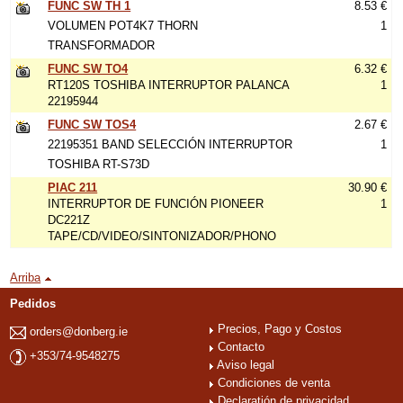
FUNC SW TH 1
8.53 €
VOLUMEN POT4K7 THORN
1
TRANSFORMADOR
FUNC SW TO4
6.32 €
RT120S TOSHIBA INTERRUPTOR PALANCA
1
22195944
FUNC SW TOS4
2.67 €
22195351 BAND SELECCIÓN INTERRUPTOR
1
TOSHIBA RT-S73D
PIAC 211
30.90 €
INTERRUPTOR DE FUNCIÓN PIONEER
1
DC221Z
TAPE/CD/VIDEO/SINTONIZADOR/PHONO
Arriba
Pedidos
Precios, Pago y Costos
orders@donberg.ie
Contacto
+353/74-9548275
Aviso legal
Condiciones de venta
Declaratión de privacidad