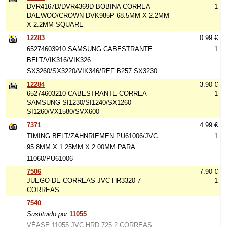
DVR4167D/DVR4369D BOBINA CORREA
1
DAEWOO/CROWN DVK985P 68.5MM X 2.2MM
X 2.2MM SQUARE
12283
0.99 €
65274603910 SAMSUNG CABESTRANTE
1
BELT/VIK316/VIK326
SX3260/SX3220/VIK346/REF B257 SX3230
12284
3.90 €
65274603210 CABESTRANTE CORREA
1
SAMSUNG SI1230/SI1240/SX1260
SI1260/VX1580/SVX600
7371
4.99 €
TIMING BELT/ZAHNRIEMEN PU61006/JVC
1
95.8MM X 1.25MM X 2.00MM PARA
11060/PU61006
7506
7.90 €
JUEGO DE CORREAS JVC HR3320 7
1
CORREAS
7540
Sustituido por:
11055
VÉASE 11055 JVC HRD 725 2 CORREAS