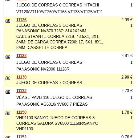
JUEGO DE CORREAS 6 CORREAS HITACHI
1
VT120/VT110/VT260/VT168 VT138/VT125/VT11
11126
2.99 €
JUEGO DE CORREAS 3 CORREAS
1
PANASONIC NV870 7237: 81X2X2MM :
CABESTRANTE CORREA 7219: 48.5X1, 8X1,
8MM: DE CARGA CORREA 7200: 17, 5X1, 8X1,
8MM: CASSETTE CORREA
11128
2.81 €
JUEGO DE CORREAS 6 CORREAS
1
PANASONIC NV2000 11128R
11130
2.99 €
JUEGO DE CORREAS 7 CORREAS
1
11132
2.73 €
VÉASE PAVB 116 JUEGO DE CORREAS
1
PANASONIC AG6010/NV600 7 PIEZAS
11150
1.78 €
VHR1100 SANYO JUEGO DE CORREAS 3
1
CORREAS SALORA SV6500 11150R/SANYO
VHR1100
11152
0.76 €