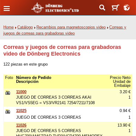
Home
Catálogo
Recambios para magnetoscopios video
Correas y
juegos de correas para grabadoras video
Correas y juegos de correas para grabadoras
video de Dönberg Electronics
122 piezas en este grupo
Foto
Número de Pedido
Precio Neto
Descripción
Unidad de
Embalaje
11000
3.20 €
JUEGO DE CORREAS 3 CORREAS AKAI
1
VS1/VS5EG = VS3/VR2141 7254/7211/7108
11025
0.94 €
JUEGO DE CORREAS 3 CORREAS
1
11026
13.90 €
JUEGO DE CORREAS 5 CORREAS
1