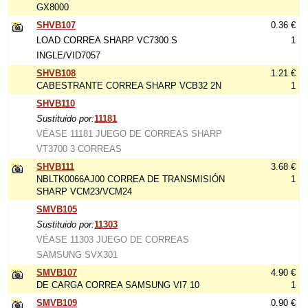
GX8000
SHVB107
0.36 €
LOAD CORREA SHARP VC7300 S
1
INGLE/VID7057
SHVB108
1.21 €
CABESTRANTE CORREA SHARP VCB32 2N
1
SHVB110
Sustituido por:
11181
VÉASE 11181 JUEGO DE CORREAS SHARP
VT3700 3 CORREAS
SHVB111
3.68 €
NBLTK0066AJ00 CORREA DE TRANSMISIÓN
1
SHARP VCM23/VCM24
SMVB105
Sustituido por:
11303
VÉASE 11303 JUEGO DE CORREAS
SAMSUNG SVX301
SMVB107
4.90 €
DE CARGA CORREA SAMSUNG VI7 10
1
SMVB109
0.90 €