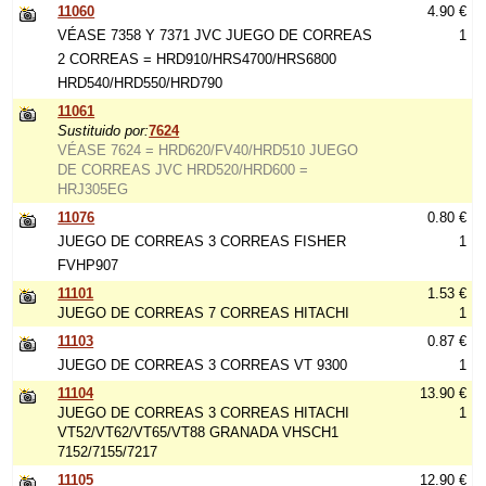
11060
4.90 €
VÉASE 7358 Y 7371 JVC JUEGO DE CORREAS
1
2 CORREAS = HRD910/HRS4700/HRS6800
HRD540/HRD550/HRD790
11061
Sustituido por:
7624
VÉASE 7624 = HRD620/FV40/HRD510 JUEGO
DE CORREAS JVC HRD520/HRD600 =
HRJ305EG
11076
0.80 €
JUEGO DE CORREAS 3 CORREAS FISHER
1
FVHP907
11101
1.53 €
JUEGO DE CORREAS 7 CORREAS HITACHI
1
11103
0.87 €
JUEGO DE CORREAS 3 CORREAS VT 9300
1
11104
13.90 €
JUEGO DE CORREAS 3 CORREAS HITACHI
1
VT52/VT62/VT65/VT88 GRANADA VHSCH1
7152/7155/7217
11105
12.90 €