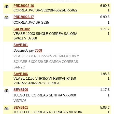
PRD30022-16
6.90 €
CORREA JVC BR-S522/BR-S622/BR-S822
1
PRD30022-17
6.90 €
CORREA JVC BR-S525
1
SALVB102
1.71 €
VÉASE 12003 SINGLE CORREA SALORA
1
SV611 VID7368
SAVB101
Sustituido por:
7308
VÉASE 7308 6130222985 24.5MM X 1.8MM
SQUARE 61302229 DE CARGA CORREAS
SANYO
SAVB106
1.98 €
VÉASE 11156 VHR350/VHR290/VHR4150
1
VHR255/6130222978 CORREA
SEVB100
1.17 €
JUEGO DE CORREAS SENTRA VX-8400
1
VID7606
SEVB101
5.08 €
JUEGO DE CORREAS 4 CORREAS VID7584
1