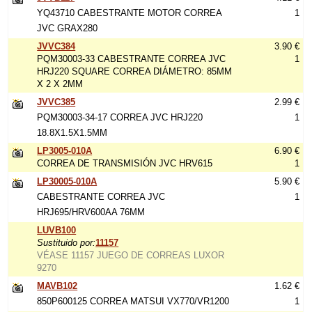
YQ43710 CABESTRANTE MOTOR CORREA
1
JVC GRAX280
JVVC384
3.90 €
PQM30003-33 CABESTRANTE CORREA JVC
1
HRJ220 SQUARE CORREA DIÁMETRO: 85MM
X 2 X 2MM
JVVC385
2.99 €
PQM30003-34-17 CORREA JVC HRJ220
1
18.8X1.5X1.5MM
LP3005-010A
6.90 €
CORREA DE TRANSMISIÓN JVC HRV615
1
LP30005-010A
5.90 €
CABESTRANTE CORREA JVC
1
HRJ695/HRV600AA 76MM
LUVB100
Sustituido por:
11157
VÉASE 11157 JUEGO DE CORREAS LUXOR
9270
MAVB102
1.62 €
850P600125 CORREA MATSUI VX770/VR1200
1