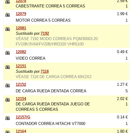
12078
2.59 €
CABESTRANTE CORREA 5 CORREAS
1
12079
1.99 €
MOTOR CORREA 5 CORREAS
1
12081
Sustituido por:
7192
VÉASE 7192 MODO CORREAS PQM30003-20
FV10B/3V64/FV20B/HRD320 VHR5100
12082
0.49 €
VIDEO CORREA
1
12151
Sustituido por:
7118
VÉASE 7118 DE CARGA CORREA 69X2X2
12152
1.27 €
DE CARGA RUEDA DENTADA CORREA
5
12154
2.02 €
DE CARGA RUEDA DENTADA JUEGO DE
1
CORREAS 5 CORREAS
12157/G
0.14 €
CONTADOR CORREA HITACHI VT7000
1
12164
1.80 €