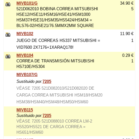
MIVB101/G
34.90 €
521D062010 BOBINA CORREA MITSUBISHI
5
HSE12/HSE11/HSM16/HSE41/HSM1000
HSM37/HSE31/HSM35/HS5424/HSM34 =
BLS76-02/HSE21/76.5MMX2MM SQUARE
MIVB102
11.90 €
JUEGO DE CORREAS HS337 MITSUBISHI =
1
VID7600 2X7176+1XARAQ178!
MIVB104
0.29 €
CORREA DE TRANSMISIÓN MITSUBISHI
1
HS710E/HS304
MIVB107/G
Sustituido por:
7205
VÉASE 7205 521D082010/521D082020 DE
CARGA CORREA MITSUBISHI HSM18/HSM20
HSM38/HSM40/HSM48/HSM50/HSM60
MIVB115
Sustituido por:
7205
VÉASE 7205 521D088010 CORREA LM-2
HS520/HS521 DE CARGA CORREA =
HS651/HSM60