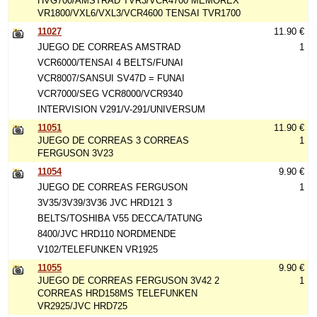
HVG700/AMSTRAD TVR3/VCR4700 MEMOREX
VR1800/VXL6/VXL3/VCR4600 TENSAI TVR1700
11027
11.90 €
JUEGO DE CORREAS AMSTRAD
1
VCR6000/TENSAI 4 BELTS/FUNAI
VCR8007/SANSUI SV47D = FUNAI
VCR7000/SEG VCR8000/VCR9340
INTERVISION V291/V-291/UNIVERSUM
11051
11.90 €
JUEGO DE CORREAS 3 CORREAS
1
FERGUSON 3V23
11054
9.90 €
JUEGO DE CORREAS FERGUSON
1
3V35/3V39/3V36 JVC HRD121 3
BELTS/TOSHIBA V55 DECCA/TATUNG
8400/JVC HRD110 NORDMENDE
V102/TELEFUNKEN VR1925
11055
9.90 €
JUEGO DE CORREAS FERGUSON 3V42 2
1
CORREAS HRD158MS TELEFUNKEN
VR2925/JVC HRD725