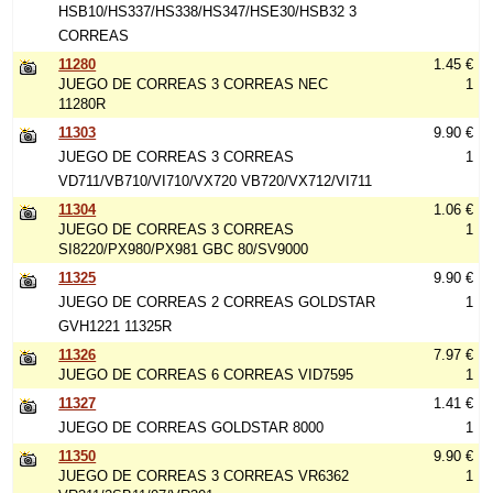
HSB10/HS337/HS338/HS347/HSE30/HSB32 3
CORREAS
11280
1.45 €
JUEGO DE CORREAS 3 CORREAS NEC
1
11280R
11303
9.90 €
JUEGO DE CORREAS 3 CORREAS
1
VD711/VB710/VI710/VX720 VB720/VX712/VI711
11304
1.06 €
JUEGO DE CORREAS 3 CORREAS
1
SI8220/PX980/PX981 GBC 80/SV9000
11325
9.90 €
JUEGO DE CORREAS 2 CORREAS GOLDSTAR
1
GVH1221 11325R
11326
7.97 €
JUEGO DE CORREAS 6 CORREAS VID7595
1
11327
1.41 €
JUEGO DE CORREAS GOLDSTAR 8000
1
11350
9.90 €
JUEGO DE CORREAS 3 CORREAS VR6362
1