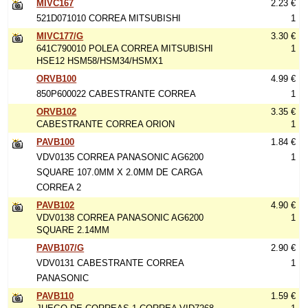
MIVC167
2.23 €
521D071010 CORREA MITSUBISHI
1
MIVC177/G
3.30 €
641C790010 POLEA CORREA MITSUBISHI
1
HSE12 HSM58/HSM34/HSMX1
ORVB100
4.99 €
850P600022 CABESTRANTE CORREA
1
ORVB102
3.35 €
CABESTRANTE CORREA ORION
1
PAVB100
1.84 €
VDV0135 CORREA PANASONIC AG6200
1
SQUARE 107.0MM X 2.0MM DE CARGA
CORREA 2
PAVB102
4.90 €
VDV0138 CORREA PANASONIC AG6200
1
SQUARE 2.14MM
PAVB107/G
2.90 €
VDV0131 CABESTRANTE CORREA
1
PANASONIC
PAVB110
1.59 €