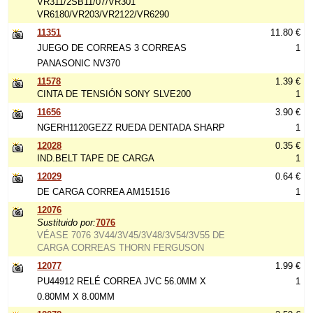
VR311/2SB11/07/VR301
VR6180/VR203/VR2122/VR6290
11351
11.80 €
JUEGO DE CORREAS 3 CORREAS
1
PANASONIC NV370
11578
1.39 €
CINTA DE TENSIÓN SONY SLVE200
1
11656
3.90 €
NGERH1120GEZZ RUEDA DENTADA SHARP
1
12028
0.35 €
IND.BELT TAPE DE CARGA
1
12029
0.64 €
DE CARGA CORREA AM151516
1
12076
Sustituido por:
7076
VÉASE 7076 3V44/3V45/3V48/3V54/3V55 DE
CARGA CORREAS THORN FERGUSON
12077
1.99 €
PU44912 RELÉ CORREA JVC 56.0MM X
1
0.80MM X 8.00MM