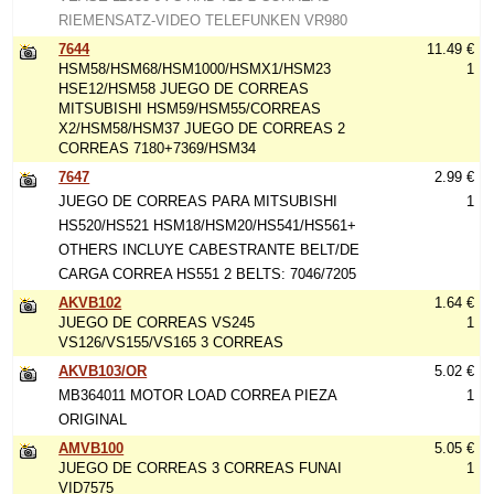
RIEMENSATZ-VIDEO TELEFUNKEN VR980
7644
11.49 €
HSM58/HSM68/HSM1000/HSMX1/HSM23
1
HSE12/HSM58 JUEGO DE CORREAS
MITSUBISHI HSM59/HSM55/CORREAS
X2/HSM58/HSM37 JUEGO DE CORREAS 2
CORREAS 7180+7369/HSM34
7647
2.99 €
JUEGO DE CORREAS PARA MITSUBISHI
1
HS520/HS521 HSM18/HSM20/HS541/HS561+
OTHERS INCLUYE CABESTRANTE BELT/DE
CARGA CORREA HS551 2 BELTS: 7046/7205
AKVB102
1.64 €
JUEGO DE CORREAS VS245
1
VS126/VS155/VS165 3 CORREAS
AKVB103/OR
5.02 €
MB364011 MOTOR LOAD CORREA PIEZA
1
ORIGINAL
AMVB100
5.05 €
JUEGO DE CORREAS 3 CORREAS FUNAI
1
VID7575