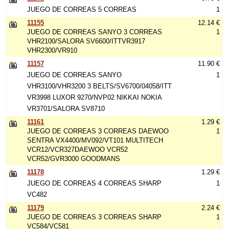
JUEGO DE CORREAS 5 CORREAS
1
11155
12.14 €
JUEGO DE CORREAS SANYO 3 CORREAS
1
VHR2100/SALORA SV6600/ITTVR3917
VHR2300/VR910
11157
11.90 €
JUEGO DE CORREAS SANYO
1
VHR3100/VHR3200 3 BELTS/SV6700/04058/ITT
VR3998 LUXOR 9270/NVP02 NIKKAI NOKIA
VR3701/SALORA SV8710
11161
1.29 €
JUEGO DE CORREAS 3 CORREAS DAEWOO
1
SENTRA VX4400/MV092/VT101 MULTITECH
VCR12/VCR327DAEWOO VCR52
VCR52/GVR3000 GOODMANS
11178
1.29 €
JUEGO DE CORREAS 4 CORREAS SHARP
1
VC482
11179
2.24 €
JUEGO DE CORREAS 3 CORREAS SHARP
1
VC584/VC581