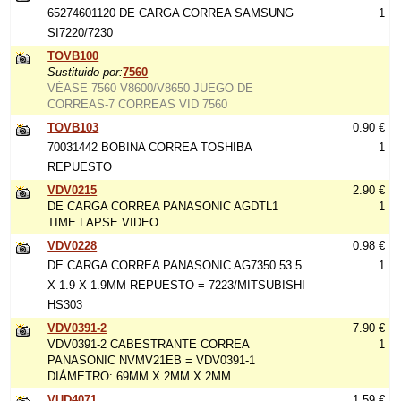
65274601120 DE CARGA CORREA SAMSUNG
1
SI7220/7230
TOVB100
Sustituido por:
7560
VÉASE 7560 V8600/V8650 JUEGO DE
CORREAS-7 CORREAS VID 7560
TOVB103
0.90 €
70031442 BOBINA CORREA TOSHIBA
1
REPUESTO
VDV0215
2.90 €
DE CARGA CORREA PANASONIC AGDTL1
1
TIME LAPSE VIDEO
VDV0228
0.98 €
DE CARGA CORREA PANASONIC AG7350 53.5
1
X 1.9 X 1.9MM REPUESTO = 7223/MITSUBISHI
HS303
VDV0391-2
7.90 €
VDV0391-2 CABESTRANTE CORREA
1
PANASONIC NVMV21EB = VDV0391-1
DIÁMETRO: 69MM X 2MM X 2MM
VUD4071
1.59 €