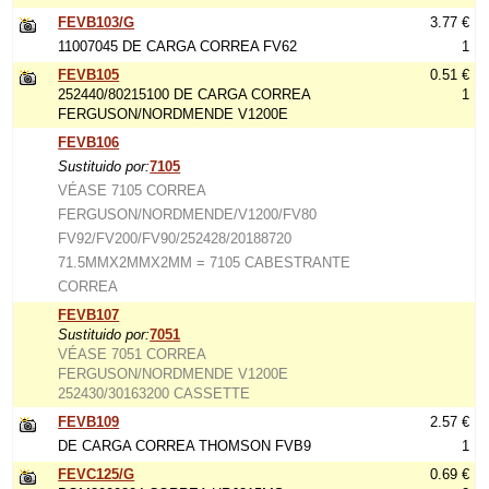
FEVB103/G
3.77 €
11007045 DE CARGA CORREA FV62
1
FEVB105
0.51 €
252440/80215100 DE CARGA CORREA
1
FERGUSON/NORDMENDE V1200E
FEVB106
Sustituido por:
7105
VÉASE 7105 CORREA
FERGUSON/NORDMENDE/V1200/FV80
FV92/FV200/FV90/252428/20188720
71.5MMX2MMX2MM = 7105 CABESTRANTE
CORREA
FEVB107
Sustituido por:
7051
VÉASE 7051 CORREA
FERGUSON/NORDMENDE V1200E
252430/30163200 CASSETTE
FEVB109
2.57 €
DE CARGA CORREA THOMSON FVB9
1
FEVC125/G
0.69 €