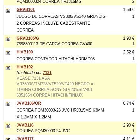
PQM3000324 CORREA HRJ315MS
2
GRVB101
1.59 €
JUEGO DE CORREAS VS300/VS340 GRUNDIG
1
2 CORREAS INCLUYE CABESTRANTE
CORREA
GRVB105/G
1.90 €
7598800113 DE CARGA CORREA GV400
1
HIVB100
2.52 €
CORREA CONTADOR HITACHI HRDMD08
1
HIVB102
Sustituido por:
7131
VÉASE 7131 ASA
VR3300/VTM728/VT520/VT420 NEGRO =
TIMING CORREA SONY SLV201/SLV401
6351554 CORREA HITACHI/FINLUX
JVVB106/OR
0.74 €
CORREA PQM30003-23 JVC HRJ315MS 63MM
1
X 1.2MM X 1.2MM
JVVB116
2.90 €
CORREA PQM30003-24 JVC
1
JVVB117
4.11 €