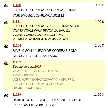
11180
0.99 €
JUEGO DE CORREAS 2 CORREAS SHARP
1
VC681/VC651/VC579E/VCA5011HM
11181
11.90 €
JUEGO DE CORREAS VR6548/SHARP VCA10
1
VCA30/VCA115/VCA46/VCA1031/VC320
VCA63/VCA60/VCA105 3 CORREA
VT3700/VCA116/VCA36/VCA55/VCA111
11204
2.90 €
SLVE40 SONY JUEGO DE CORREAS SONY
1
SLV436EE 3 CORREAS HVMX1
11252
Sustituido por:
11027
VÉASE 11027 VCR762/TENSAI
TVR2600/TVR150
VXL8/HVE1010/HVG93K/VCR9141/HVE313
JUEGO DE CORREAS 4 CORREAS
HINARI/ROADSTAR
11276
11.90 €
HS349/HS411/HSE70/HSE20/HSB30 JUEGO DE
1
CORREAS MITSUBISHI HSE10