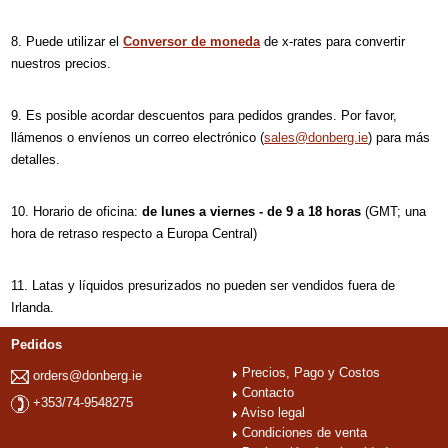
Puede utilizar el
Conversor de moneda
de x-rates para convertir
nuestros precios.
Es posible acordar descuentos para pedidos grandes. Por favor,
llámenos o envíenos un correo electrónico (
sales@donberg.ie
) para más
detalles.
Horario de oficina:
de lunes a viernes - de 9 a 18 horas
(GMT; una
hora de retraso respecto a Europa Central)
Latas y líquidos presurizados no pueden ser vendidos fuera de
Irlanda.
Pedidos
Precios, Pago y Costos
orders@donberg.ie
Contacto
+353/74-9548275
Aviso legal
Condiciones de venta