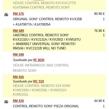
VÉASE CONTROL REMOTO 670 KVC27TD
A1470844A CONTROL REMOTO SONY
RM 676
80.90 €
ORIGINAL SONY CONTROL REMOTO KVX25B
1
= A1470877A / A1470835A
RM 689
76.90 €
146579611 CONTROL REMOTO SONY
1
KVX2132U / KVX2131A / KVX2932 / KVM16TU
= 994800917 UNIVERSAL SONY REMOTE!
RMS04 / KVC2121B WILL NO TUNE!
RM 698
Sustituido por:
IR 3650
VÉASE INFRARROJO 3650 CONTROL
REMOTO SONY
RM 826
Sustituido por:
RC 519
VÉASE CONTROL REMOTO 519 SONY
KVM2150U / KVM2150L / KVM2151U
KVM2151L
RM 830
44.90 €
CONTROL REMOTO SONY PIEZA ORIGINAL
1