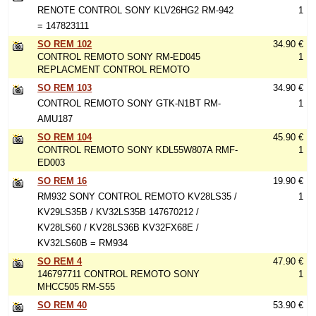
RENOTE CONTROL SONY KLV26HG2 RM-942
1
= 147823111
SO REM 102
34.90 €
CONTROL REMOTO SONY RM-ED045
1
REPLACMENT CONTROL REMOTO
SO REM 103
34.90 €
CONTROL REMOTO SONY GTK-N1BT RM-
1
AMU187
SO REM 104
45.90 €
CONTROL REMOTO SONY KDL55W807A RMF-
1
ED003
SO REM 16
19.90 €
RM932 SONY CONTROL REMOTO KV28LS35 /
1
KV29LS35B / KV32LS35B 147670212 /
KV28LS60 / KV28LS36B KV32FX68E /
KV32LS60B = RM934
SO REM 4
47.90 €
146797711 CONTROL REMOTO SONY
1
MHCC505 RM-S55
SO REM 40
53.90 €