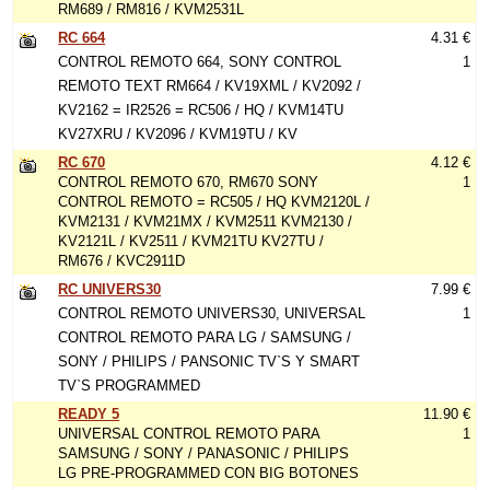
RM689 / RM816 / KVM2531L
RC 664
4.31 €
CONTROL REMOTO 664, SONY CONTROL
1
REMOTO TEXT RM664 / KV19XML / KV2092 /
KV2162 = IR2526 = RC506 / HQ / KVM14TU
KV27XRU / KV2096 / KVM19TU / KV
RC 670
4.12 €
CONTROL REMOTO 670, RM670 SONY
1
CONTROL REMOTO = RC505 / HQ KVM2120L /
KVM2131 / KVM21MX / KVM2511 KVM2130 /
KV2121L / KV2511 / KVM21TU KV27TU /
RM676 / KVC2911D
RC UNIVERS30
7.99 €
CONTROL REMOTO UNIVERS30, UNIVERSAL
1
CONTROL REMOTO PARA LG / SAMSUNG /
SONY / PHILIPS / PANSONIC TV`S Y SMART
TV`S PROGRAMMED
READY 5
11.90 €
UNIVERSAL CONTROL REMOTO PARA
1
SAMSUNG / SONY / PANASONIC / PHILIPS
LG PRE-PROGRAMMED CON BIG BOTONES