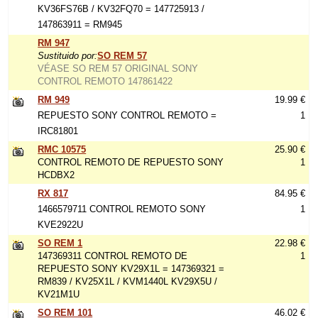
KV36FS76B / KV32FQ70 = 147725913 /
147863911 = RM945
RM 947
Sustituido por:
SO REM 57
VÉASE SO REM 57 ORIGINAL SONY
CONTROL REMOTO 147861422
RM 949
19.99 €
REPUESTO SONY CONTROL REMOTO =
1
IRC81801
RMC 10575
25.90 €
CONTROL REMOTO DE REPUESTO SONY
1
HCDBX2
RX 817
84.95 €
1466579711 CONTROL REMOTO SONY
1
KVE2922U
SO REM 1
22.98 €
147369311 CONTROL REMOTO DE
1
REPUESTO SONY KV29X1L = 147369321 =
RM839 / KV25X1L / KVM1440L KV29X5U /
KV21M1U
SO REM 101
46.02 €