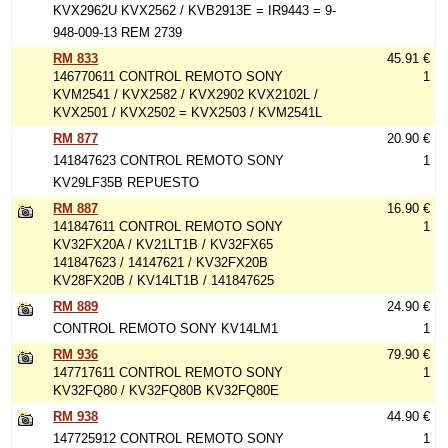
KVX2962U KVX2562 / KVB2913E = IR9443 = 9-
948-009-13 REM 2739
RM 833
45.91 €
146770611 CONTROL REMOTO SONY
1
KVM2541 / KVX2582 / KVX2902 KVX2102L /
KVX2501 / KVX2502 = KVX2503 / KVM2541L
RM 877
20.90 €
141847623 CONTROL REMOTO SONY
1
KV29LF35B REPUESTO
RM 887
16.90 €
141847611 CONTROL REMOTO SONY
1
KV32FX20A / KV21LT1B / KV32FX65
141847623 / 14147621 / KV32FX20B
KV28FX20B / KV14LT1B / 141847625
RM 889
24.90 €
CONTROL REMOTO SONY KV14LM1
1
RM 936
79.90 €
147717611 CONTROL REMOTO SONY
1
KV32FQ80 / KV32FQ80B KV32FQ80E
RM 938
44.90 €
147725912 CONTROL REMOTO SONY
1