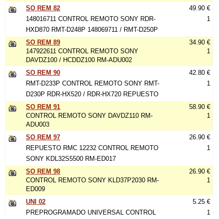
SO REM 82
49.90 €
148016711 CONTROL REMOTO SONY RDR-
1
HXD870 RMT-D248P 148069711 / RMT-D250P
SO REM 89
34.90 €
147922611 CONTROL REMOTO SONY
1
DAVDZ100 / HCDDZ100 RM-ADU002
SO REM 90
42.80 €
RMT-D233P CONTROL REMOTO SONY RMT-
1
D230P RDR-HX520 / RDR-HX720 REPUESTO
SO REM 91
58.90 €
CONTROL REMOTO SONY DAVDZ110 RM-
1
ADU003
SO REM 97
26.90 €
REPUESTO RMC 12232 CONTROL REMOTO
1
SONY KDL32S5500 RM-ED017
SO REM 98
26.90 €
CONTROL REMOTO SONY KLD37P2030 RM-
1
ED009
UNI 02
5.25 €
PREPROGRAMADO UNIVERSAL CONTROL
1