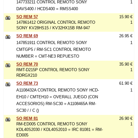
147733211 CONTROL REMOTO SONY
1
DAVS400 / HCDS400 = RMSS400
SO REM 57
15.90 €
147861412 ORIGINAL CONTROL REMOTO
1
SONY KV28HS15 / KV32HX15B RM-947
SO REM 69
26.95 €
147851911 CONTROL REMOTO SONY
1
CMTGP5 / RM-SC1 CONTROL REMOTO
NUMBER = CMT-NE3 REPUESTO
SO REM 70
35.90 €
RMT-D215P CONTROL REMOTO SONY
1
RDRGX210
SO REM 73
61.90 €
A1108432A CONTROL REMOTO SONY HCD-
1
EH10 / CMTEH10 = OVERALL JUEGO (CON
ACCESORIOS) RM-SC30 = A1108465A RM-
SC30 / / C ()
SO REM 81
26.90 €
RM-ED005 CONTROL REMOTO SONY
1
KDL40S2030 / KDL40S2010 = IRC 81081 = RM-
ED005