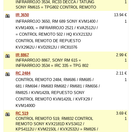
INFRARROJO 3534, RC33 DECCA / TATUNG
1
SONY RM615 = TPG802 CONTROL REMOTO
IR 3650
13.94 €
INFRARROJO 3650, RM 689 SONY KVM1400 /
1
KVM1400L = INFRARROJO 2521 / KVA2512U /
= CONTROL REMOTO 502 / HQ KVX2132U
CONTROL REMOTO DE REPUESTO
KVX2962U / KVD2912U / IRC81076
IR 8867
2.99 €
INFRARROJO 8867, SONY RM 615 =
1
INFRARROJO 3534 = IRC 335 = TPG 802
RC 2484
2.11 €
CONTROL REMOTO 2484, RM686 / RM685 /
1
681 / RM694 / RM683 RM682 / RM681 / RM656 /
RM825 / KVM1420L REPUESTO SONY
CONTROL REMOTO KVM1420L / KVFX29 /
KVM1400D
RC 519
3.69 €
CONTROL REMOTO 519, RM832 CONTROL
1
REMOTO SONY KVX2181D KVS3412 /
KPS4112U / KVM2150L / KVX2532U = RM826 /