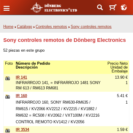
Home
Catálogo
Controles remotos
Sony controles remotos
Sony controles remotos de Dönberg Electronics
52 piezas en este grupo
Foto
Número de Pedido
Precio Neto
Descripción
Unidad de
Embalaje
IR 141
13.90 €
INFRARROJO 141, = INFRARROJO 1481 SONY
1
RM 613 / RM613 RM681
IR 160
5.41 €
INFRARROJO 160, SONY RM630-RM635 /
1
RM615 / KV2066 KV2212 / KV2215 / KV1882 /
RM632 = RC508 / KV2062 / VXT100M / KV2216
CONTROL REMOTO KV1412 / KV2056
IR 3534
1.59 €