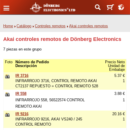
Home
Catálogo
Controles remotos
Akai controles remotos
Akai controles remotos de Dönberg Electronics
7 piezas en este grupo
Foto
Número de Pedido
Precio Neto
Descripción
Unidad de
Embalaje
IR 3716
5.37 €
INFRARROJO 3716, CONTROL REMOTO AKAI
1
CT2137 REPUESTO = CONTROL REMOTO 528
IR 558
3.88 €
INFRARROJO 558, 56522574 CONTROL
1
REMOTO AKAI
IR 9216
20.16 €
INFRARROJO 9216, AKAI VS240 / 245
1
CONTROL REMOTO