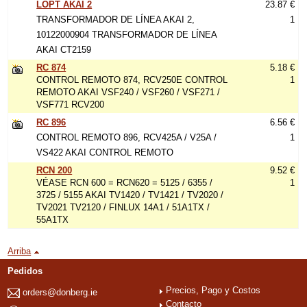
LOPT AKAI 2
23.87 €
TRANSFORMADOR DE LÍNEA AKAI 2,
1
10122000904 TRANSFORMADOR DE LÍNEA
AKAI CT2159
RC 874
5.18 €
CONTROL REMOTO 874, RCV250E CONTROL
1
REMOTO AKAI VSF240 / VSF260 / VSF271 /
VSF771 RCV200
RC 896
6.56 €
CONTROL REMOTO 896, RCV425A / V25A /
1
VS422 AKAI CONTROL REMOTO
RCN 200
9.52 €
VÉASE RCN 600 = RCN620 = 5125 / 6355 /
1
3725 / 5155 AKAI TV1420 / TV1421 / TV2020 /
TV2021 TV2120 / FINLUX 14A1 / 51A1TX /
55A1TX
Arriba
Pedidos
Precios, Pago y Costos
orders@donberg.ie
Contacto