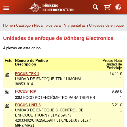
Home
Catálogo
Recambios para TV y pantallas
Unidades de enfoque
Unidades de enfoque de Dönberg Electronics
4 piezas en este grupo
Foto
Número de Pedido
Precio Neto
Descripción
Unidad de
Embalaje
FOCUS TFK 1
14.11 €
UNIDAD DE ENFOQUE TFK 111MOHM
1
309531914
FOCUSTRIP
9.99 €
33M FOCO POTENCIÓMETRO PARA TRIPLER
1
FOCUS UNIT 3
5.21 €
UNIDAD DE ENFOQUE 3, CONTROL DE
1
ENFOQUE THORN / 51M2 59K7 /
42033402/CH615/E59K7 51K7/E51K8 / 51L7 /
59P7/MR21