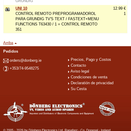
GRUNDIG
UNI 10
12.99 €
CONTROL REMOTO PREPROGRAMADOROL
1
PARA GRUNDIG TV'S TEXT / FASTEXT+MENU
FUNCTIONS T63430 / 1 = CONTROL REMOTO
351
Arriba
Pedidos
Precios, Pago y Costos
orders@donberg.ie
Contacto
+353/74-9548275
Aviso legal
Condiciones de venta
Declaratión de privacidad
Su Cesta
© 2005 - 2026 by Dönberg Electronics Ltd. Ranafast - Co. Donegal - Ireland