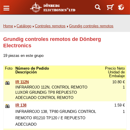
Home
Catálogo
Controles remotos
Grundig controles remotos
Grundig controles remotos de Dönberg
Electronics
19 piezas en este grupo
Foto
Número de Pedido
Precio Neto
Descripción
Unidad de
Embalaje
IR 112N
10.80 €
INFRARROJO 112N, CONTROL REMOTO
1
LUXOR GRUNDIG TP8 REPUESTO
ADECUADO CONTROL REMOTO
IR 138
1.59 €
INFRARROJO 138, TP80 GRUNDIG CONTROL
1
REMOTO IR1210 TP120 / E REPUESTO
ADECUADO