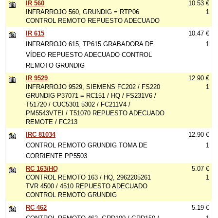
IR 560
10.53 €
INFRARROJO 560, GRUNDIG = RTP06
1
CONTROL REMOTO REPUESTO ADECUADO
IR 615
10.47 €
INFRARROJO 615, TP615 GRABADORA DE
1
VÍDEO REPUESTO ADECUADO CONTROL
REMOTO GRUNDIG
IR 9529
12.90 €
INFRARROJO 9529, SIEMENS FC202 / FS220
1
GRUNDIG P37071 = RC151 / HQ / FS231V6 /
T51720 / CUC5301 5302 / FC211V4 /
PM5543VTEI / T51070 REPUESTO ADECUADO
REMOTE / FC213
IRC 81034
12.90 €
CONTROL REMOTO GRUNDIG TOMA DE
1
CORRIENTE PP5503
RC 163/HQ
5.07 €
CONTROL REMOTO 163 / HQ, 2962205261
1
TVR 4500 / 4510 REPUESTO ADECUADO
CONTROL REMOTO GRUNDIG
RC 462
5.19 €