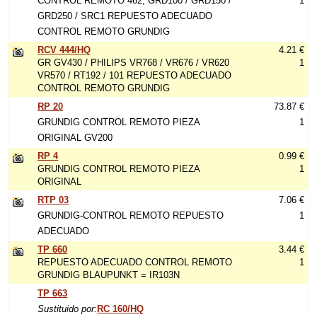
CONTROL REMOTO 462, GRD100 / GRD150 /
1
GRD250 / SRC1 REPUESTO ADECUADO
CONTROL REMOTO GRUNDIG
RCV 444/HQ
4.21 €
GR GV430 / PHILIPS VR768 / VR676 / VR620
1
VR570 / RT192 / 101 REPUESTO ADECUADO
CONTROL REMOTO GRUNDIG
RP 20
73.87 €
GRUNDIG CONTROL REMOTO PIEZA
1
ORIGINAL GV200
RP 4
0.99 €
GRUNDIG CONTROL REMOTO PIEZA
1
ORIGINAL
RTP 03
7.06 €
GRUNDIG-CONTROL REMOTO REPUESTO
1
ADECUADO
TP 660
3.44 €
REPUESTO ADECUADO CONTROL REMOTO
1
GRUNDIG BLAUPUNKT = IR103N
TP 663
Sustituido por:
RC 160/HQ