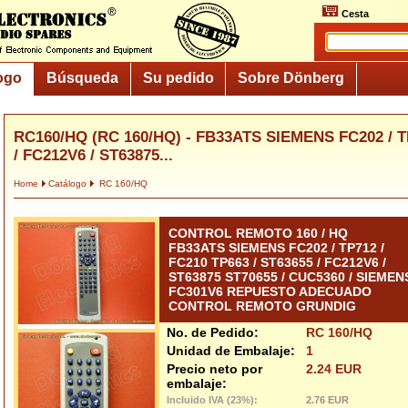
Cesta
ogo
Búsqueda
Su pedido
Sobre Dönberg
RC160/HQ (RC 160/HQ) - FB33ATS SIEMENS FC202 / TP
/ FC212V6 / ST63875...
Home
Catálogo
RC 160/HQ
CONTROL REMOTO 160 / HQ
FB33ATS SIEMENS FC202 / TP712 /
FC210 TP663 / ST63655 / FC212V6 /
ST63875 ST70655 / CUC5360 / SIEMEN
FC301V6 REPUESTO ADECUADO
CONTROL REMOTO GRUNDIG
No. de Pedido:
RC 160/HQ
Unidad de Embalaje:
1
Precio neto por
2.24 EUR
embalaje:
Incluido IVA (23%):
2.76 EUR