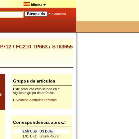
Idioma
Avanzada
712 / FC210 TP663 / ST63655
Grupos de artículos
Este producto está listado en el
siguiente grupo de artículos:
S
Siemens controles remotos
Correspondencia aprox.:
2.56
US$
US Dollar
1.91
UK£
British Pound