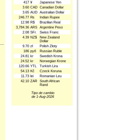
417
¥
Japanese Yen
3.60
CAD
Canadian Dollar
3.65
AUD
Australian Dollar
246.77
₨
Indian Rupee
12.98
R$
Brazilian Real
3,784.36
ARS
Argentine Peso
2.08
SFr.
Swiss Franc
4.39
NZ$
New Zealand
Dollar
9.70
zł
Polish Złoty
186
руб
Russian Ruble
24.81
kr
Swedish Krona
24.52
kr
Norwegian Krone
120.66
YTL
Turkish Lira
54.13
Kč
Czeck Koruna
11.73
lei
Romanian Leu
42.10
ZAR
South African
Rand
Tipo de cambio
de 1-Aug-2026