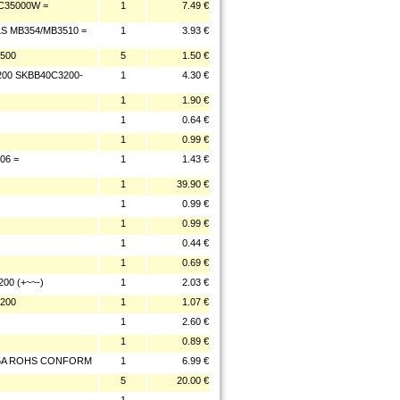
C35000W =
1
7.49 €
S MB354/MB3510 =
1
3.93 €
1500
5
1.50 €
200 SKBB40C3200-
1
4.30 €
1
1.90 €
1
0.64 €
1
0.99 €
06 =
1
1.43 €
1
39.90 €
1
0.99 €
1
0.99 €
1
0.44 €
1
0.69 €
00 (+~~-)
1
2.03 €
2200
1
1.07 €
1
2.60 €
1
0.89 €
.5A ROHS CONFORM
1
6.99 €
5
20.00 €