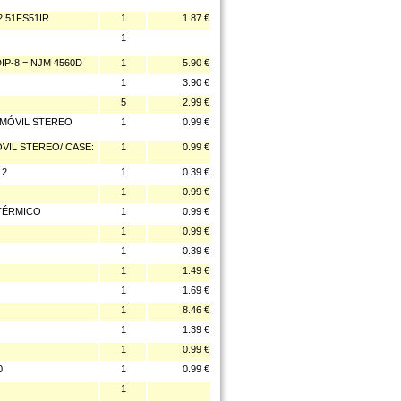
2 51FS51IR
1
1.87 €
1
IP-8 = NJM 4560D
1
5.90 €
1
3.90 €
5
2.99 €
OMÓVIL STEREO
1
0.99 €
VIL STEREO/ CASE:
1
0.99 €
12
1
0.39 €
1
0.99 €
 TÉRMICO
1
0.99 €
1
0.99 €
1
0.39 €
1
1.49 €
1
1.69 €
1
8.46 €
1
1.39 €
1
0.99 €
0
1
0.99 €
1