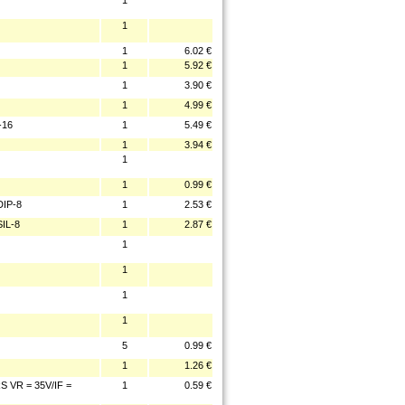
1
1
1
6.02 €
1
5.92 €
1
3.90 €
1
4.99 €
-16
1
5.49 €
1
3.94 €
1
1
0.99 €
IP-8
1
2.53 €
IL-8
1
2.87 €
1
1
1
1
5
0.99 €
1
1.26 €
VR = 35V/IF =
1
0.59 €