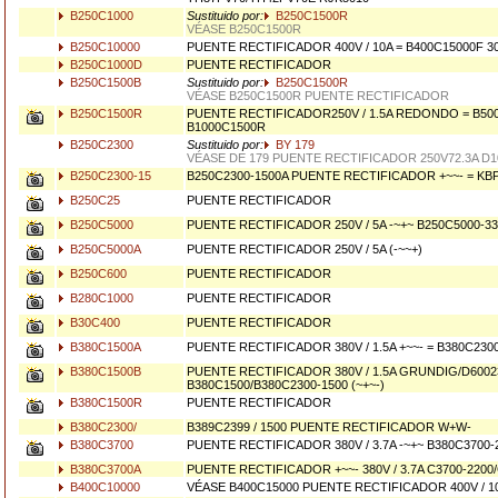
B250C1000
Sustituido por:
B250C1500R
VÉASE B250C1500R
B250C10000
PUENTE RECTIFICADOR 400V / 10A = B400C15000F
B250C1000D
PUENTE RECTIFICADOR
B250C1500B
Sustituido por:
B250C1500R
VÉASE B250C1500R PUENTE RECTIFICADOR
B250C1500R
PUENTE RECTIFICADOR250V / 1.5A REDONDO = B50
B1000C1500R
B250C2300
Sustituido por:
BY 179
VÉASE DE 179 PUENTE RECTIFICADOR 250V72.3A D1
B250C2300-15
B250C2300-1500A PUENTE RECTIFICADOR +~~- = KB
B250C25
PUENTE RECTIFICADOR
B250C5000
PUENTE RECTIFICADOR 250V / 5A -~+~ B250C5000-3
B250C5000A
PUENTE RECTIFICADOR 250V / 5A (-~~+)
B250C600
PUENTE RECTIFICADOR
B280C1000
PUENTE RECTIFICADOR
B30C400
PUENTE RECTIFICADOR
B380C1500A
PUENTE RECTIFICADOR 380V / 1.5A +~~- = B380C230
B380C1500B
PUENTE RECTIFICADOR 380V / 1.5A GRUNDIG/D6002
B380C1500/B380C2300-1500 (~+~-)
B380C1500R
PUENTE RECTIFICADOR
B380C2300/
B389C2399 / 1500 PUENTE RECTIFICADOR W+W-
B380C3700
PUENTE RECTIFICADOR 380V / 3.7A -~+~ B380C3700-
B380C3700A
PUENTE RECTIFICADOR +~~- 380V / 3.7A C3700-2200
B400C10000
VÉASE B400C15000 PUENTE RECTIFICADOR 400V / 1