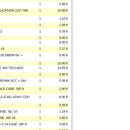
1
2.98 €
ICATION 12V / 5W
1
10.90 €
1
1.63 €
1
1.99 €
12
1
0.39 €
1
9.90 €
1
6.90 €
-15
1
7.27 €
28-SMDIP+B- =
1
9.90 €
1
15.90 €
E 403 TECLADO
1
23.99 €
1
3.90 €
ROHM VCC = 34V
1
5.36 €
LE CASE: SIP-9
1
2.90 €
2 IC451 SONY CDP-
1
8.90 €
1
0.99 €
SE: SIL-10
1
1.19 €
E: SIP-10
1
1.80 €
.7A CASE: SIP-9
1
3.99 €