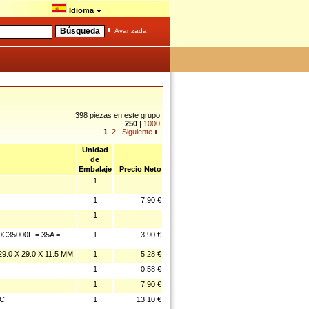
Idioma
Avanzada
398 piezas en este grupo
250
|
1000
1
2
|
Siguiente
Unidad
de
Embalaje
Precio Neto
1
1
7.90 €
1
C35000F = 35A =
1
3.90 €
.0 X 29.0 X 11.5 MM
1
5.28 €
1
0.58 €
1
7.90 €
IC
1
13.10 €