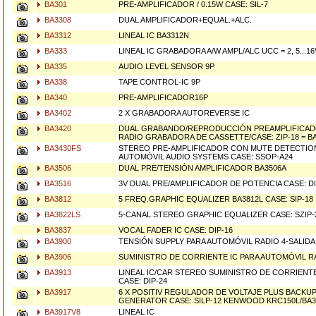
BA301
PRE-AMPLIFICADOR / 0.15W CASE: SIL-7
BA3308
DUAL AMPLIFICADOR+EQUAL.+ALC.
BA3312
LINEAL IC BA3312N
BA333
LINEAL IC GRABADORA A/W AMPL/ALC UCC = 2, 5...16
BA335
AUDIO LEVEL SENSOR 9P
BA338
TAPE CONTROL-IC 9P
BA340
PRE-AMPLIFICADOR16P
BA3402
2 X GRABADORA AUTOREVERSE IC
BA3420
DUAL GRABANDO/REPRODUCCIÓN PREAMPLIFICAD
RADIO GRABADORA DE CASSETTE/CASE: ZIP-18 = BA
BA3430FS
STEREO PRE-AMPLIFICADOR CON MUTE DETECTION
AUTOMÓVIL AUDIO SYSTEMS CASE: SSOP-A24
BA3506
DUAL PRE/TENSIÓN AMPLIFICADOR BA3506A
BA3516
3V DUAL PRE/AMPLIFICADOR DE POTENCIA CASE: DI
BA3812
5 FREQ.GRAPHIC EQUALIZER BA3812L CASE: SIP-18
BA3822LS
5-CANAL STEREO GRAPHIC EQUALIZER CASE: SZIP-
BA3837
VOCAL FADER IC CASE: DIP-16
BA3900
TENSIÓN SUPPLY PARA AUTOMÓVIL RADIO 4-SALIDA 
BA3906
SUMINISTRO DE CORRIENTE IC PARA AUTOMÓVIL RA
BA3913
LINEAL IC/CAR STEREO SUMINISTRO DE CORRIENTE
CASE: DIP-24
BA3917
6 X POSITIV REGULADOR DE VOLTAJE PLUS BACKU
GENERATOR CASE: SILP-12 KENWOOD KRC150L/BA3
BA3917V8
LINEAL IC