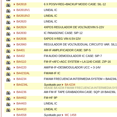
BA3918
6 X POS/V-REG+BACKUP MODO CASE: SIL-12
BA3918V1
LINEAL IC
BA3918V2
LINEAL IC
BA3920
LINEAL IC
BA3924
4XPOS REGULADOR DE VOLTAJE/VIN 5-22V
BA3930
IC PANASONIC CASE: SIP-12
BA3936
5XPOS V-REG VIN 6.5V-22V
BA3960
REGULADOR DE VOLTAJE/DUAL CIRCUITO VAR. SIL1
BA401
AM-IF AMPLIFICADOR CASE: SIP-5
BA402
FM AUDIO DEMODULADOR IC CASE: SIP-7
BA4110
FM-IF+AFC+AGC SYSTEM = LA 1140 CASE: ZIP-16
BA4220
AM/FM-IF+DESMODULADOR UCC = 3-14V
BA4232AL
FM/AM-IF IC
BA4234
FM/AM FRECUENCIA INTERMEDIA SYSTEM = BA4234L
BA4234L
Sustituido por:
BA 4234
VÉASE BA 4234 FM/AM FRECUENCIA INTERMEDIA SY
BA4236
AM-FM-IF TAPE GRABADORA CASE: SQP-18 BA4236L
BA4402
FM-HF 9P
BA4403
LINEAL IC
BA4410
LINEAL IC
BA4558
Sustituido por:
MC 1458