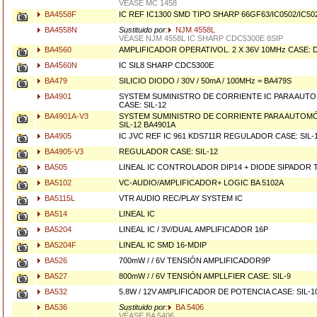
VÉASE MC 1458
BA4558F
IC REF IC1300 SMD TIPO SHARP 66GF63/IC0502/IC50
BA4558N
Sustituido por:
NJM 4558L
VÉASE NJM 4558L IC SHARP CDC5300E 8SIP
BA4560
AMPLIFICADOR OPERATIVOL. 2 X 36V 10MHz CASE: D
BA4560N
IC SIL8 SHARP CDC5300E
BA479
SILICIO DIODO / 30V / 50mA / 100MHz = BA479S
BA4901
SYSTEM SUMINISTRO DE CORRIENTE IC PARA AUT
CASE: SIL-12
BA4901A-V3
SYSTEM SUMINISTRO DE CORRIENTE PARA AUTOMÓ
SIL-12 BA4901A
BA4905
IC JVC REF IC 961 KDS711R REGULADOR CASE: SIL-
BA4905-V3
REGULADOR CASE: SIL-12
BA505
LINEAL IC CONTROLADOR DIP14 + DIODE SIPADOR
BA5102
VC-AUDIO/AMPLIFICADOR+ LOGIC BA 5102A
BA5115L
VTR AUDIO REC/PLAY SYSTEM IC
BA514
LINEAL IC
BA5204
LINEAL IC / 3V/DUAL AMPLIFICADOR 16P
BA5204F
LINEAL IC SMD 16-MDIP
BA526
700mW / / 6V TENSIÓN AMPLIFICADOR9P
BA527
800mW / / 6V TENSIÓN AMPLLFIER CASE: SIL-9
BA532
5.8W / 12V AMPLIFICADOR DE POTENCIA CASE: SIL-1
BA536
Sustituido por:
BA 5406
VÉASE BA 5406