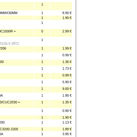
1
 30MMX30MM
1
8.90 €
1
1.90 €
1
0C1500R =
5
2.99 €
1
01/SLX 28T2
P206
1
1.99 €
1
0.99 €
300
1
1.36 €
1
1.73 €
1
0.99 €
1
5.90 €
1
9.00 €
0A
1
1.90 €
3/CUC2030 =
1
1.35 €
1
0.90 €
1
1.90 €
200
1
1.13 €
/C3200-2200
1
1.89 €
0A
1
3.95 €