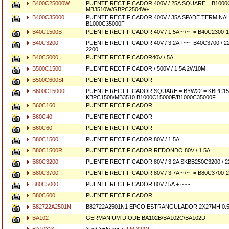
B400C25000W
PUENTE RECTIFICADOR 400V / 25A SQUARE = B1000
MB3510W/GBPC2504W+
B400C35000
PUENTE RECTIFICADOR 400V / 35A SPADE TERMINAL
B1000C35000F
B40C1500B
PUENTE RECTIFICADOR 40V / 1.5A ~+~- = B40C2300-
B40C3200
PUENTE RECTIFICADOR 40V / 3.2A +~~- B40C3700 / 2
2200
B40C5000
PUENTE RECTIFICADOR40V / 5A
B500C1500
PUENTE RECTIFICADOR / 500V / 1.5A 2W10M
B500C600SI
PUENTE RECTIFICADOR
B600C15000F
PUENTE RECTIFICADOR SQUARE = BYW22 = KBPC15
KBPC1508/MB3510 B1000C15000F/B1000C35000F
B60C160
PUENTE RECTIFICADOR
B60C40
PUENTE RECTIFICADOR
B60C60
PUENTE RECTIFICADOR
B80C1500
PUENTE RECTIFICADOR 80V / 1.5A
B80C1500R
PUENTE RECTIFICADOR REDONDO 80V / 1.5A
B80C3200
PUENTE RECTIFICADOR 80V / 3.2A SKBB250C3200 / 22
B80C3700
PUENTE RECTIFICADOR 80V / 3.7A ~+~- = B80C3700-
B80C5000
PUENTE RECTIFICADOR 80V / 5A + ~~ -
B80C600
PUENTE RECTIFICADOR
B82722A2501N
B82722A2501N1 EPCO ESTRANGULADOR 2X27MH 0
BA102
GERMANIUM DIODE BA102B/BA102C/BA102D