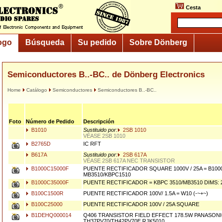
Cesta
ogo
Búsqueda
Su pedido
Sobre Dönberg
Semiconductores B..-BC.. de Dönberg Electronics
Home
Catálogo
Semiconductores
Semiconductores B..-BC..
Foto
Número de Pedido
Descripción
B1010
Sustituido por:
2SB 1010
VÉASE 2SB 1010
B2765D
IC RFT
B617A
Sustituido por:
2SB 617A
VÉASE 2SB 617A NEC TRANSISTOR
B1000C15000F
PUENTE RECTIFICADOR SQUARE 1000V / 25A = B1000
MB3510/KBPC1510
B1000C35000F
PUENTE RECTIFICADOR = KBPC 3510/MB3510 DIMS: 29
B100C1500R
PUENTE RECTIFICADOR 100V/ 1.5A = W10 (-~+~)
B100C25000
PUENTE RECTIFICADOR 100V / 25A SQUARE
B1DEHQ000014
Q406 TRANSISTOR FIELD EFFECT 178.5W PANASON
TH37PV70/TH42PV70E RJK5010