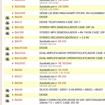
BA10324
Sustituido por:
LM 324N
VÉASE LM 324N
BA10339
Sustituido por:
LM 339N
VÉASE LM 339N
BA10393
VÉASE LM 393N PARA SHARP OFFER: RH-IX1556BMZ!
BA104
DIODE
BA121
DIODE TELEFUNKEN CASE: DO-7
BA1320
STEREO MPX DEMODULADOR CASE: DIP-16
BA1330
STEREO MPX DEMODULADOR = AN 7410N CASE: DIP
BA1355
STEREO DECODIFICADOR/UCC = 3.3-9V
BA147
Sustituido por:
BA 159
VÉASE BA 159
BA147/100
DIODE
BA15218
DUAL AMPLIFICADOR OPERATIVOLIFICADOR CASE: D
BA15218N
DUAL AMPLIFICADOR OPERATIVOLIFICADOR CASE: S
BA15532
Sustituido por:
NE 5532AN
VÉASE NE 5532AN
BA156
Sustituido por:
1N 4148
VÉASE 1N 4148 = IN 4148
BA157
Sustituido por:
BA 159
VÉASE BA 159
BA158
Sustituido por:
BA 159
VÉASE BA 159
BA159
SILICIO DIODE / 1000V / 0.4A 300NS = BAV21 = BA157
BA182
DIODE
BA282
BAND CONMUTACIÓN DIODE IN VHF-SINTONIZADORS 
100mA / TJ = 150°C CASE: DO-35