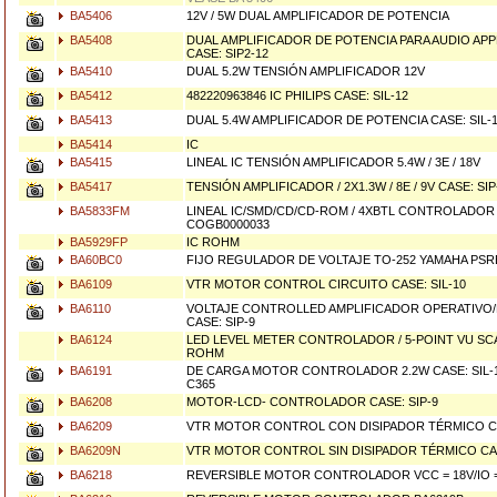
BA5406
12V / 5W DUAL AMPLIFICADOR DE POTENCIA
BA5408
DUAL AMPLIFICADOR DE POTENCIA PARA AUDIO APPL
CASE: SIP2-12
BA5410
DUAL 5.2W TENSIÓN AMPLIFICADOR 12V
BA5412
482220963846 IC PHILIPS CASE: SIL-12
BA5413
DUAL 5.4W AMPLIFICADOR DE POTENCIA CASE: SIL-
BA5414
IC
BA5415
LINEAL IC TENSIÓN AMPLIFICADOR 5.4W / 3E / 18V
BA5417
TENSIÓN AMPLIFICADOR / 2X1.3W / 8E / 9V CASE: SIP
BA5833FM
LINEAL IC/SMD/CD/CD-ROM / 4XBTL CONTROLADOR 
COGB0000033
BA5929FP
IC ROHM
BA60BC0
FIJO REGULADOR DE VOLTAJE TO-252 YAMAHA PSR
BA6109
VTR MOTOR CONTROL CIRCUITO CASE: SIL-10
BA6110
VOLTAJE CONTROLLED AMPLIFICADOR OPERATIVO/
CASE: SIP-9
BA6124
LED LEVEL METER CONTROLADOR / 5-POINT VU SCA
ROHM
BA6191
DE CARGA MOTOR CONTROLADOR 2.2W CASE: SIL-1
C365
BA6208
MOTOR-LCD- CONTROLADOR CASE: SIP-9
BA6209
VTR MOTOR CONTROL CON DISIPADOR TÉRMICO CA
BA6209N
VTR MOTOR CONTROL SIN DISIPADOR TÉRMICO CAS
BA6218
REVERSIBLE MOTOR CONTROLADOR VCC = 18V/IO = 0