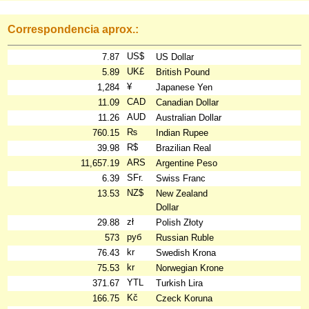
Correspondencia aprox.:
US$
7.87
US Dollar
UK£
5.89
British Pound
¥
1,284
Japanese Yen
CAD
11.09
Canadian Dollar
AUD
11.26
Australian Dollar
₨
760.15
Indian Rupee
R$
39.98
Brazilian Real
ARS
11,657.19
Argentine Peso
SFr.
6.39
Swiss Franc
NZ$
13.53
New Zealand
Dollar
zł
29.88
Polish Złoty
руб
573
Russian Ruble
kr
76.43
Swedish Krona
kr
75.53
Norwegian Krone
YTL
371.67
Turkish Lira
Kč
166.75
Czeck Koruna