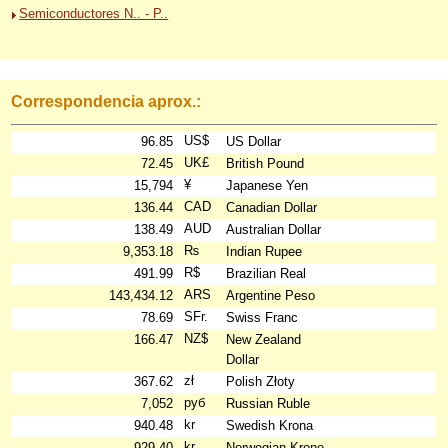
Semiconductores N.. - P..
Correspondencia aprox.:
US$
96.85
US Dollar
UK£
72.45
British Pound
¥
15,794
Japanese Yen
CAD
136.44
Canadian Dollar
AUD
138.49
Australian Dollar
₨
9,353.18
Indian Rupee
R$
491.99
Brazilian Real
ARS
143,434.12
Argentine Peso
SFr.
78.69
Swiss Franc
NZ$
166.47
New Zealand
Dollar
zł
367.62
Polish Złoty
руб
7,052
Russian Ruble
kr
940.48
Swedish Krona
kr
929.40
Norwegian Krone