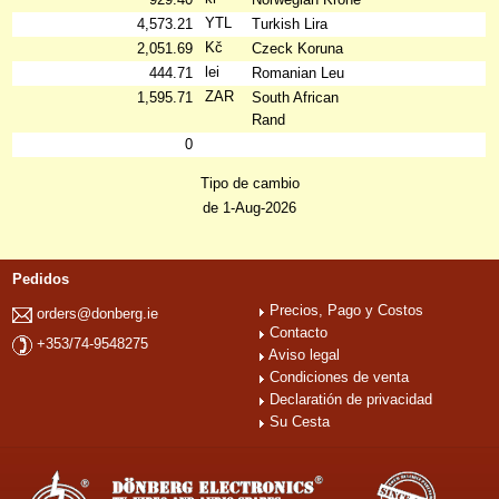
YTL
4,573.21
Turkish Lira
Kč
2,051.69
Czeck Koruna
lei
444.71
Romanian Leu
ZAR
1,595.71
South African
Rand
0
Tipo de cambio
de 1-Aug-2026
Pedidos
Precios, Pago y Costos
orders@donberg.ie
Contacto
+353/74-9548275
Aviso legal
Condiciones de venta
Declaratión de privacidad
Su Cesta