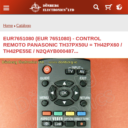
Home
Catálogo
EUR7651080 (EUR 7651080) - CONTROL
REMOTO PANASONIC TH37PX50U = TH42PX60 /
TH42PE55E / N2QAYB000487...