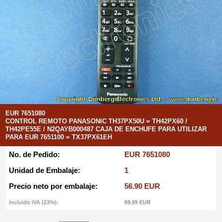
EUR 7651080
CONTROL REMOTO PANASONIC TH37PX50U = TH42PX60 /
TH42PE55E / N2QAYB000487 CAJA DE ENCHUFE PARA UTILIZAR
PARA EUR 7651100 = TX37PX61EH
No. de Pedido:
EUR 7651080
Unidad de Embalaje:
1
Precio neto por embalaje:
56.90 EUR
Incluido IVA (23%):
69.99 EUR