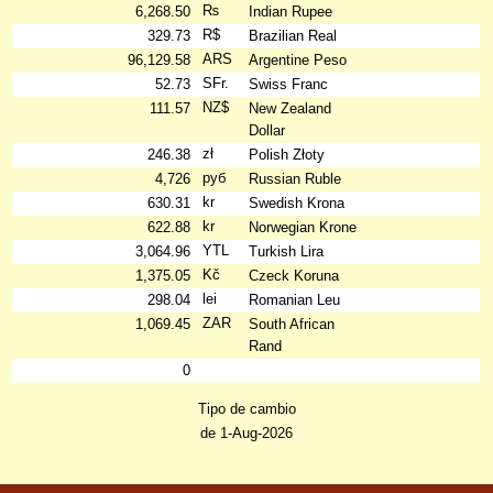
₨
6,268.50
Indian Rupee
R$
329.73
Brazilian Real
ARS
96,129.58
Argentine Peso
SFr.
52.73
Swiss Franc
NZ$
111.57
New Zealand
Dollar
zł
246.38
Polish Złoty
руб
4,726
Russian Ruble
kr
630.31
Swedish Krona
kr
622.88
Norwegian Krone
YTL
3,064.96
Turkish Lira
Kč
1,375.05
Czeck Koruna
lei
298.04
Romanian Leu
ZAR
1,069.45
South African
Rand
0
Tipo de cambio
de 1-Aug-2026