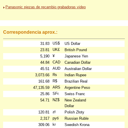
Panasonic piezas de recambio grabadoras video
Correspondencia aprox.:
US$
31.83
US Dollar
UK£
23.81
British Pound
¥
5,190
Japanese Yen
CAD
44.84
Canadian Dollar
AUD
45.51
Australian Dollar
₨
3,073.66
Indian Rupee
R$
161.68
Brazilian Real
ARS
47,135.59
Argentine Peso
SFr.
25.86
Swiss Franc
NZ$
54.71
New Zealand
Dollar
zł
120.81
Polish Złoty
руб
2,317
Russian Ruble
kr
309.06
Swedish Krona