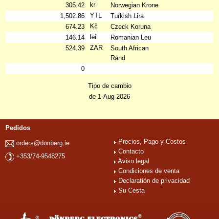
kr
305.42
Norwegian Krone
YTL
1,502.86
Turkish Lira
Kč
674.23
Czeck Koruna
lei
146.14
Romanian Leu
ZAR
524.39
South African
Rand
0
Tipo de cambio
de 1-Aug-2026
Pedidos
Precios, Pago y Costos
orders@donberg.ie
Contacto
+353/74-9548275
Aviso legal
Condiciones de venta
Declaratión de privacidad
Su Cesta