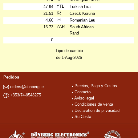
YTL
47.94
Turkish Lira
Kč
21.51
Czeck Koruna
lei
4.66
Romanian Leu
ZAR
16.73
South African
Rand
0
Tipo de cambio
de 1-Aug-2026
Pedidos
Precios, Pago y Costos
orders@donberg.ie
Contacto
+353/74-9548275
Aviso legal
Condiciones de venta
Declaratión de privacidad
Su Cesta