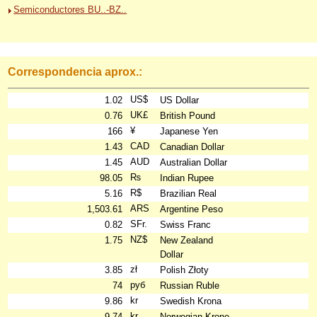
Semiconductores BU..-BZ..
Correspondencia aprox.:
US$
1.02
US Dollar
UK£
0.76
British Pound
¥
166
Japanese Yen
CAD
1.43
Canadian Dollar
AUD
1.45
Australian Dollar
₨
98.05
Indian Rupee
R$
5.16
Brazilian Real
ARS
1,503.61
Argentine Peso
SFr.
0.82
Swiss Franc
NZ$
1.75
New Zealand
Dollar
zł
3.85
Polish Złoty
руб
74
Russian Ruble
kr
9.86
Swedish Krona
kr
9.74
Norwegian Krone