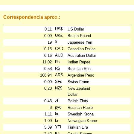
Correspondencia aprox.:
US$
0.11
US Dollar
UK£
0.09
British Pound
¥
19
Japanese Yen
CAD
0.16
Canadian Dollar
AUD
0.16
Australian Dollar
₨
11.02
Indian Rupee
R$
0.58
Brazilian Real
ARS
168.94
Argentine Peso
SFr.
0.09
Swiss Franc
NZ$
0.20
New Zealand
Dollar
zł
0.43
Polish Złoty
руб
8
Russian Ruble
kr
1.11
Swedish Krona
kr
1.09
Norwegian Krone
YTL
5.39
Turkish Lira
Kč
2.42
Czeck Koruna