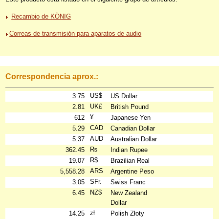
Recambio de KÖNIG
Correas de transmisión para aparatos de audio
Correspondencia aprox.:
US$
3.75
US Dollar
UK£
2.81
British Pound
¥
612
Japanese Yen
CAD
5.29
Canadian Dollar
AUD
5.37
Australian Dollar
₨
362.45
Indian Rupee
R$
19.07
Brazilian Real
ARS
5,558.28
Argentine Peso
SFr.
3.05
Swiss Franc
NZ$
6.45
New Zealand
Dollar
zł
14.25
Polish Złoty