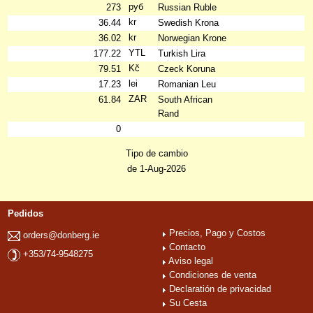
руб
273
Russian Ruble
kr
36.44
Swedish Krona
kr
36.02
Norwegian Krone
YTL
177.22
Turkish Lira
Kč
79.51
Czeck Koruna
lei
17.23
Romanian Leu
ZAR
61.84
South African
Rand
0
Tipo de cambio
de 1-Aug-2026
Pedidos
Precios, Pago y Costos
orders@donberg.ie
Contacto
+353/74-9548275
Aviso legal
Condiciones de venta
Declaratión de privacidad
Su Cesta