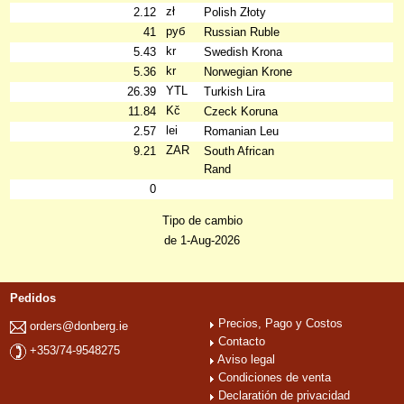
zł
2.12
Polish Złoty
руб
41
Russian Ruble
kr
5.43
Swedish Krona
kr
5.36
Norwegian Krone
YTL
26.39
Turkish Lira
Kč
11.84
Czeck Koruna
lei
2.57
Romanian Leu
ZAR
9.21
South African
Rand
0
Tipo de cambio
de 1-Aug-2026
Pedidos
Precios, Pago y Costos
orders@donberg.ie
Contacto
+353/74-9548275
Aviso legal
Condiciones de venta
Declaratión de privacidad