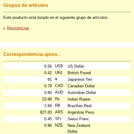
Grupos de artículos
Este producto está listado en el siguiente grupo de artículos:
Resistencias
Correspondencia aprox.:
US$
0.56
US Dollar
UK£
0.42
British Pound
¥
91
Japanese Yen
CAD
0.79
Canadian Dollar
AUD
0.80
Australian Dollar
₨
53.98
Indian Rupee
R$
2.84
Brazilian Real
ARS
827.83
Argentine Peso
SFr.
0.45
Swiss Franc
NZ$
0.96
New Zealand
Dollar