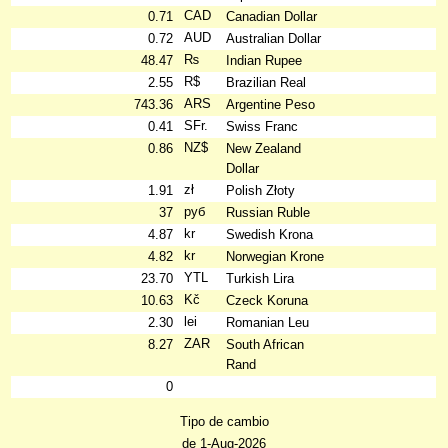
CAD
0.71
Canadian Dollar
AUD
0.72
Australian Dollar
₨
48.47
Indian Rupee
R$
2.55
Brazilian Real
ARS
743.36
Argentine Peso
SFr.
0.41
Swiss Franc
NZ$
0.86
New Zealand
Dollar
zł
1.91
Polish Złoty
руб
37
Russian Ruble
kr
4.87
Swedish Krona
kr
4.82
Norwegian Krone
YTL
23.70
Turkish Lira
Kč
10.63
Czeck Koruna
lei
2.30
Romanian Leu
ZAR
8.27
South African
Rand
0
Tipo de cambio
de 1-Aug-2026