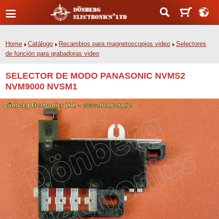
Home
Catálogo
Recambios para magnetoscopios video
Selectores
de función para grabadoras video
SELECTOR DE MODO PANASONIC NVMS2
NVM9000 NVSM1