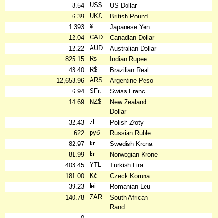
US$
8.54
US Dollar
UK£
6.39
British Pound
¥
1,393
Japanese Yen
CAD
12.04
Canadian Dollar
AUD
12.22
Australian Dollar
₨
825.15
Indian Rupee
R$
43.40
Brazilian Real
ARS
12,653.96
Argentine Peso
SFr.
6.94
Swiss Franc
NZ$
14.69
New Zealand
Dollar
zł
32.43
Polish Złoty
руб
622
Russian Ruble
kr
82.97
Swedish Krona
kr
81.99
Norwegian Krone
YTL
403.45
Turkish Lira
Kč
181.00
Czeck Koruna
lei
39.23
Romanian Leu
ZAR
140.78
South African
Rand
0