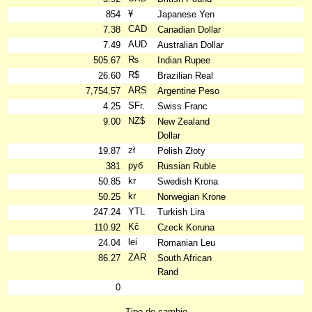
¥
854
Japanese Yen
CAD
7.38
Canadian Dollar
AUD
7.49
Australian Dollar
₨
505.67
Indian Rupee
R$
26.60
Brazilian Real
ARS
7,754.57
Argentine Peso
SFr.
4.25
Swiss Franc
NZ$
9.00
New Zealand
Dollar
zł
19.87
Polish Złoty
руб
381
Russian Ruble
kr
50.85
Swedish Krona
kr
50.25
Norwegian Krone
YTL
247.24
Turkish Lira
Kč
110.92
Czeck Koruna
lei
24.04
Romanian Leu
ZAR
86.27
South African
Rand
0
Tipo de cambio