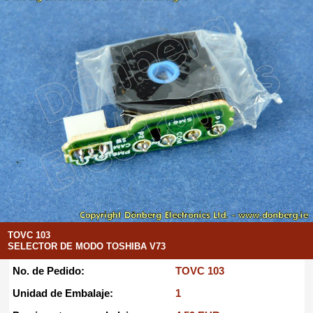
TOVC 103
SELECTOR DE MODO TOSHIBA V73
No. de Pedido:
TOVC 103
Unidad de Embalaje:
1