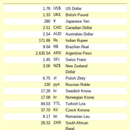
US$
1.78
US Dollar
UK£
1.33
British Pound
¥
290
Japanese Yen
CAD
2.51
Canadian Dollar
AUD
2.54
Australian Dollar
₨
171.86
Indian Rupee
R$
9.04
Brazilian Real
ARS
2,635.54
Argentine Peso
SFr.
1.45
Swiss Franc
NZ$
3.06
New Zealand
Dollar
zł
6.75
Polish Złoty
руб
130
Russian Ruble
kr
17.28
Swedish Krona
kr
17.08
Norwegian Krone
YTL
84.03
Turkish Lira
Kč
37.70
Czeck Koruna
lei
8.17
Romanian Leu
ZAR
29.32
South African
Rand